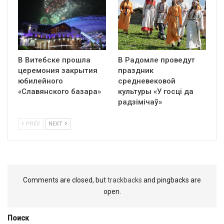
В Витебске прошла
В Радомле проведут
церемония закрытия
праздник
юбилейного
средневековой
«Славянского базара»
культуры «У госці да
радзімічаў»
PREV
NEXT
Comments are closed, but
trackbacks
and pingbacks are
open.
Поиск