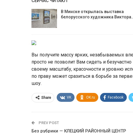
СЕЙЧАС ЧИТАЮТ
В Минске открылась выставка
белорусского художника Виктора
Вы получите массу ярких, незабываемых впеч
просто не позволит Вам сидеть и безучастн
своему масштабу, красочности и уровню ис
по праву может сразиться в борьбе за пер
шоу.
VK
OK.ru
Facebook
Share
PREV POST
Без рубрики — КЛЕЦКИЙ РАЙОННЫЙ ЦЕНТР