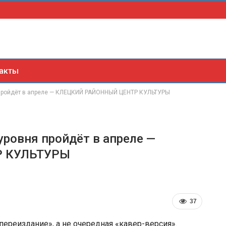
акты
 пройдёт в апреле — КЛЕЦКИЙ РАЙОННЫЙ ЦЕНТР КУЛЬТУРЫ
ровня пройдёт в апреле —
 КУЛЬТУРЫ
37
ереиздание», а не очередная «кавер-версия».