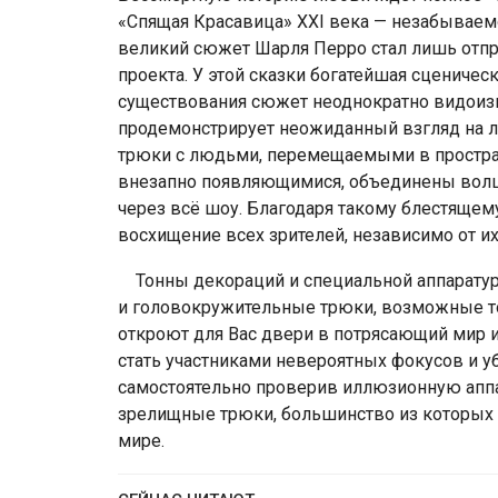
«Спящая Красавица» XXI века — незабываем
великий сюжет Шарля Перро стал лишь отпр
проекта. У этой сказки богатейшая сценическ
существования сюжет неоднократно видоиз
продемонстрирует неожиданный взгляд на 
трюки с людьми, перемещаемыми в простран
внезапно появляющимися, объединены волше
через всё шоу. Благодаря такому блестящем
восхищение всех зрителей, независимо от их
Тонны декораций и специальной аппарат
и головокружительные трюки, возможные тол
откроют для Вас двери в потрясающий мир 
стать участниками невероятных фокусов и у
самостоятельно проверив иллюзионную аппа
зрелищные трюки, большинство из которых
мире.