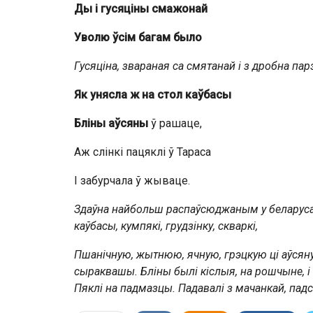
Ды і гусяціны смажонай
Уволю ўсім багам было
Гусяціна, звараная са смятанай і з дробна п
Як унясла ж на стол каўбасы
Бліны аўсяны
ў рашаце,
Аж слінкі пацяклі ў Тараса
І забурчала ў жываце.
Здаўна найбольш распаўсюджаным у беларусаў
каўбасы, кумпякі, грудзінку, скваркі,
Пшанічную
,
жытнюю
, ячную, грэцкую ці аўс
сыраквашы
. Бліны былі кіслыя, на рошчыне, і
Пяклі на падмазцы. Падавалі з
мачанкай
, па