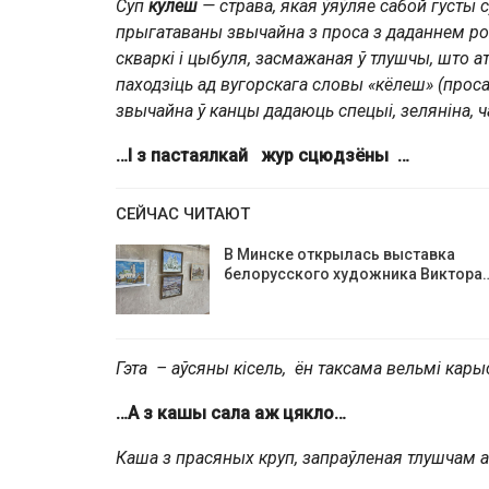
Суп
кулеш
— страва, якая ўяўляе сабой густы су
прыгатаваны звычайна з проса з даданнем ро
скваркі і цыбуля, засмажаная ў тлушчы, што 
паходзіць ад вугорскага словы «кёлеш» (проса
звычайна ў канцы дадаюць спецыі, зеляніна, ч
…І з пастаялкай
жур сцюдзёны …
СЕЙЧАС ЧИТАЮТ
В Минске открылась выставка
белорусского художника Виктора
Гэта – аўсяны кісель, ён таксама вельмі кары
…А з
кашы сала
аж цякло…
Каша з прасяных круп, запраўленая тлушчам а