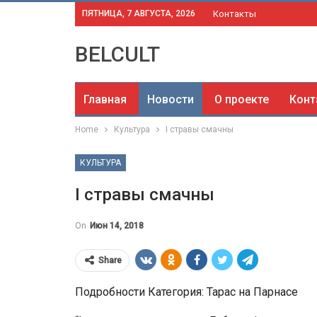
ПЯТНИЦА, 7 АВГУСТА, 2026
Контакты
BELCULT
Главная
Новости
О проекте
Конт
Home
Культура
І стравы смачны
КУЛЬТУРА
І стравы смачны
On
Июн 14, 2018
Share
Подробности Категория: Тарас на Парнасе