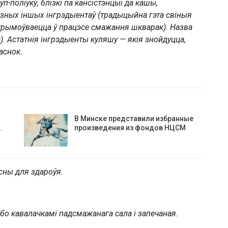
п-поліўку, блізкі па кансістэнцыі да кашы,
зных іншых інгрэдыентаў (традыцыйна гэта свіныя
атрымоўваецца ў працэсе смажання шкварак). Назва
). Астатнія інгрэдыенты куляшу — якія знойдуцца,
аснок.
В Минске представили избранные
…
произведения из фондов НЦСМ
сны для здароўя.
бо кавалачкамі падсмажанага сала і запечаная.