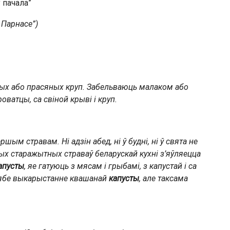
 пачала”
 Парнасе”)
ых
або
прасяных
круп
. Забельваюць
малаком
або
роватцы, са
свіной
крыві і круп.
шым стравам. Ні адзін абед, ні ў будні, ні ў свята не
мых старажытных страваў беларускай кухні з’яўляецца
апусты
, яе гатуюць з мясам і грыбамі, з капустай і са
сябе выкарыстанне квашанай
капусты
, але таксама