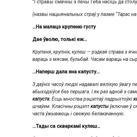
“І стравы смачны з печы Геба насіць да столу
(назвы нацыянальных страў у паэме “Тарас на
…На малацэ
крупеню густу
Дае ўволю, толькі еж…
Крупеня, крупнік, кулеш — рэдкая страва з
ячн
вараць з
мясам
,
бульбай
. Часам вараць на сы
…Наперш дала яна капусту…
З даўніх часоў людзі надавалі вялікую ўвагу пер
абыходзіўся без першага. І як раз адной з са
капуста
. Ёсць мноства рэцэптаў падрыхтоўкі
к
шчаўем. Класічны рэцэпт
капусты
ўключае ў 
часта ўжываюць і свежую белакачанную.
…Тады са скваркамі кулеш…