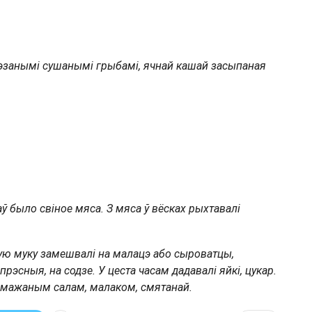
арэзанымі сушанымі грыбамі, ячнай кашай засыпаная
 было свіное мяса. З мяса ў вёсках рыхтавалі
яную муку замешвалі на малацэ або сыроватцы,
 прэсныя, на содзе. У
цеста
часам дадавалі
яйкі
,
цукар
.
дсмажаным
салам
, малаком,
смятанай
.