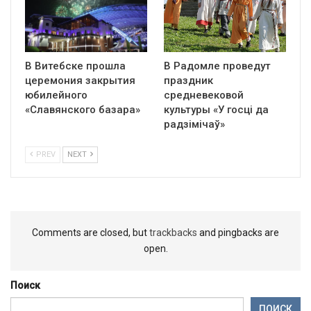
В Витебске прошла
В Радомле проведут
церемония закрытия
праздник
юбилейного
средневековой
«Славянского базара»
культуры «У госці да
радзімічаў»
PREV
NEXT
Comments are closed, but
trackbacks
and pingbacks are
open.
Поиск
ПОИСК