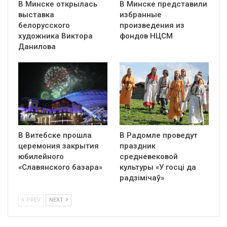
В Минске открылась
В Минске представили
выставка
избранные
белорусского
произведения из
художника Виктора
фондов НЦСМ
Данилова
В Витебске прошла
В Радомле проведут
церемония закрытия
праздник
юбилейного
средневековой
«Славянского базара»
культуры «У госці да
радзімічаў»
PREV
NEXT