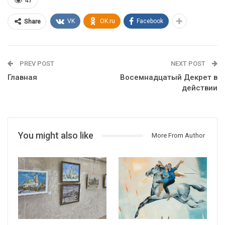
47
VK
OK.ru
Facebook
Share
PREV POST
NEXT POST
Главная
Восемнадцатый Декрет в
действии
You might also like
More From Author