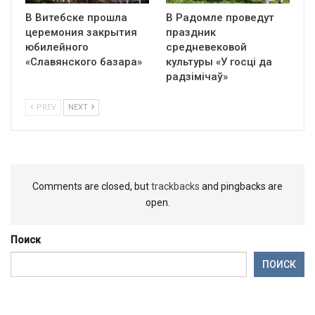
В Витебске прошла
В Радомле проведут
церемония закрытия
праздник
юбилейного
средневековой
«Славянского базара»
культуры «У госці да
радзімічаў»
PREV
NEXT
Comments are closed, but
trackbacks
and pingbacks are
open.
Поиск
ПОИСК