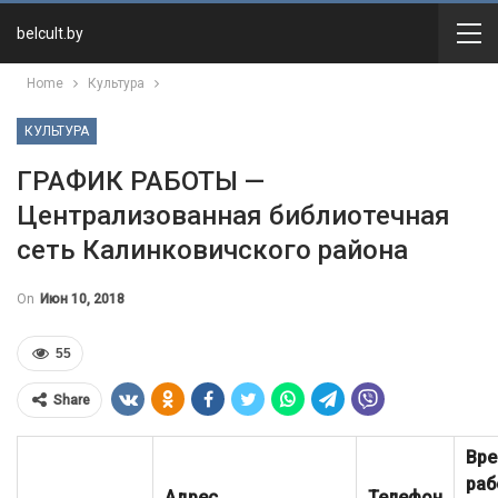
belcult.by
Home
Культура
КУЛЬТУРА
ГРАФИК РАБОТЫ —
Централизованная библиотечная
сеть Калинковичского района
On
Июн 10, 2018
55
Share
Вр
раб
Адрес
Телефон