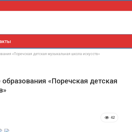
акты
ования «Поречская детская музыкальная школа искусств»
 образования «Поречская детская
в»
42