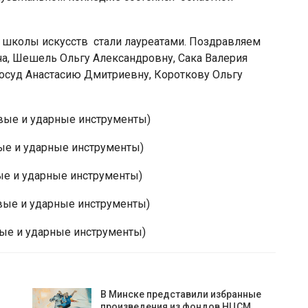
 школы искусств стали лауреатами. Поздравляем
ча, Шешель Ольгу Александровну, Сака Валерия
осуд Анастасию Дмитриевну, Короткову Ольгу
вые и ударные инструменты)
ые и ударные инструменты)
е и ударные инструменты)
вые и ударные инструменты)
ые и ударные инструменты)
В Минске представили избранные
…
произведения из фондов НЦСМ