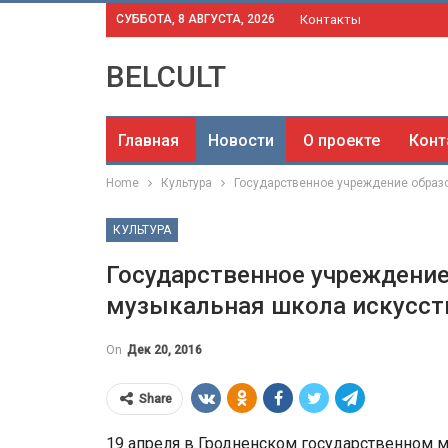
СУББОТА, 8 АВГУСТА, 2026
Контакты
BELCULT
Главная
Новости
О проекте
Конт
Home
Культура
Государственное учреждение образ
КУЛЬТУРА
Государственное учреждение
музыкальная школа искусст
On
Дек 20, 2016
Share
19 апреля в Гродненском государственном 