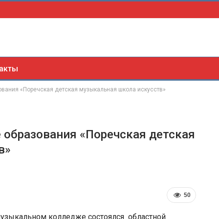
акты
ования «Поречская детская музыкальная школа искусств»
 образования «Поречская детская
в»
50
музыкальном колледже состоялся областной