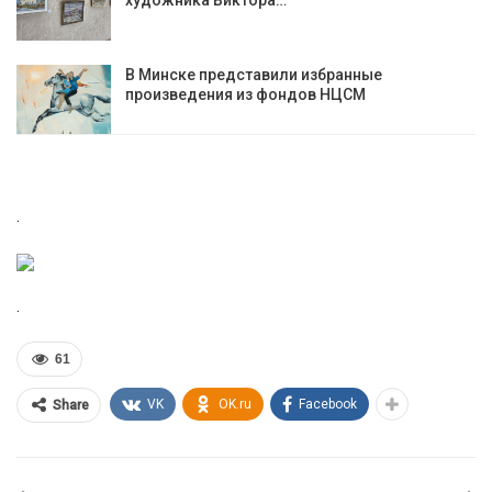
художника Виктора…
В Минске представили избранные
произведения из фондов НЦСМ
.
.
61
VK
OK.ru
Facebook
Share