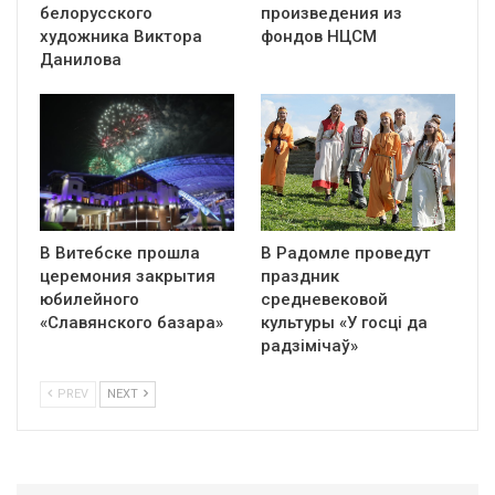
белорусского
произведения из
художника Виктора
фондов НЦСМ
Данилова
В Витебске прошла
В Радомле проведут
церемония закрытия
праздник
юбилейного
средневековой
«Славянского базара»
культуры «У госці да
радзімічаў»
PREV
NEXT