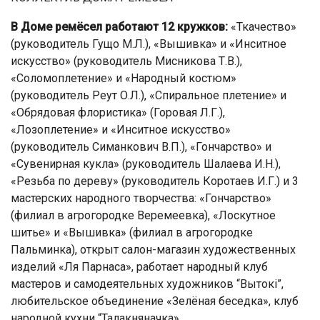
В Доме ремёсел работают 12 кружков:
«Ткачество»
(руководитель Гущо М.Л.), «Вышивка» и «Инситное
искусство» (руководитель Мисникова Т.В.),
«Соломоплетение» и «Народный костюм»
(руководитель Реут О.Л.), «Спиральное плетение» и
«Обрядовая флористика» (Горовая Л.Г.),
«Лозоплетение» и «Инситное искусство»
(руководитель Симанкович В.П.), «Гончарство» и
«Сувенирная кукла» (руководитель Шалаева И.Н.),
«Резьба по дереву» (руководитель Коротаев И.Г.) и 3
мастерских народного творчества: «Гончарство»
(филиал в агрогородке Веремеевка), «Лоскутное
шитье» и «Вышивка» (филиал в агрогородке
Пальминка), открыт салон-магазин художественных
изделий «Ля Парнаса», работает народный клуб
мастеров и самодеятельных художников “Вытокі”,
любительское объединение «Зелёная беседка», клуб
народной кухни “Талакняначка».