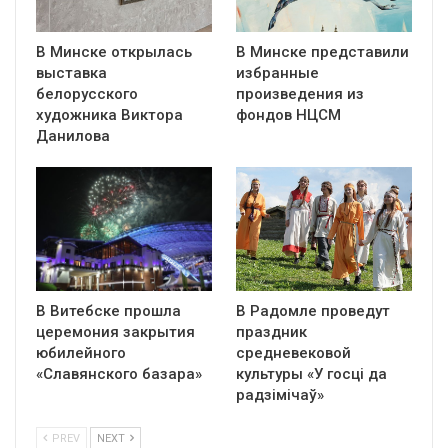
В Минске открылась
В Минске представили
выставка
избранные
белорусского
произведения из
художника Виктора
фондов НЦСМ
Данилова
В Витебске прошла
В Радомле проведут
церемония закрытия
праздник
юбилейного
средневековой
«Славянского базара»
культуры «У госці да
радзімічаў»
PREV
NEXT