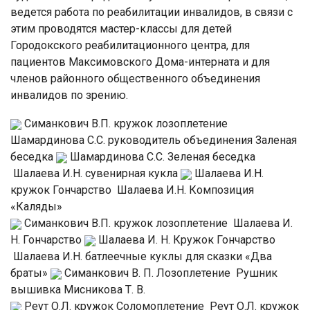
ведется работа по реабилитации инвалидов, в связи с
этим проводятся мастер-классы для детей
Городокского реабилитационного центра, для
пациентов Максимовского Дома-интерната и для
членов районного общественного объединения
инвалидов по зрению.
Симанкович В.П. кружок лозоплетение
Шамардинова С.С. руководитель объединения Заленая
беседка
Шамардинова С.С. Зеленая беседка
Шалаева И.Н. сувенирная кукла
Шалаева И.Н.
кружок Гончарство
Шалаева И.Н. Композиция
«Каляды»
Симанкович В.П. кружок лозоплетение
Шалаева И.
Н. Гончарство
Шалаева И. Н. Кружок Гончарство
Шалаева И.Н. батлеечные куклы для сказки «Два
браты»
Симанкович В. П. Лозоплетение
Рушник
вышивка Мисникова Т. В.
Реут О.Л. кружок Соломоплетение
Реут О.Л. кружок