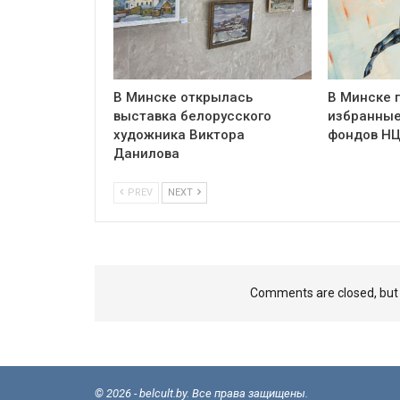
В Минске открылась
В Минске 
выставка белорусского
избранные
художника Виктора
фондов Н
Данилова
PREV
NEXT
Comments are closed, bu
© 2026 - belcult.by. Все права защищены.