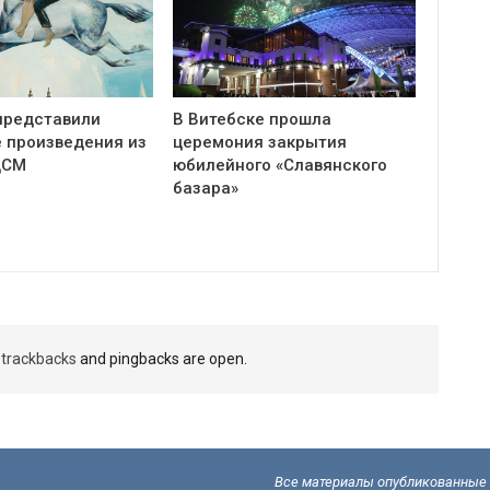
представили
В Витебске прошла
 произведения из
церемония закрытия
ЦСМ
юбилейного «Славянского
базара»
t
trackbacks
and pingbacks are open.
Все материалы опубликованные н