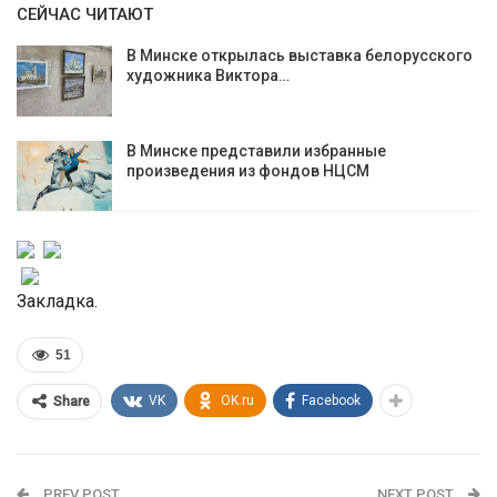
СЕЙЧАС ЧИТАЮТ
В Минске открылась выставка белорусского
художника Виктора…
В Минске представили избранные
произведения из фондов НЦСМ
Закладка.
51
VK
OK.ru
Facebook
Share
PREV POST
NEXT POST