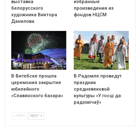
выставка
избранные
белорусского
произведения из
художника Виктора
фондов НЦСМ
Данилова
В Витебске прошла
В Радомле проведут
церемония закрытия
праздник
юбилейного
средневековой
«Славянского базара»
культуры «У госці да
радзімічаў»
PREV
NEXT