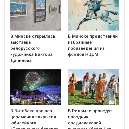
В Минске открылась
В Минске представили
выставка
избранные
белорусского
произведения из
художника Виктора
фондов НЦСМ
Данилова
В Витебске прошла
В Радомле проведут
церемония закрытия
праздник
юбилейного
средневековой
«Славянского базара»
культуры «У госці да