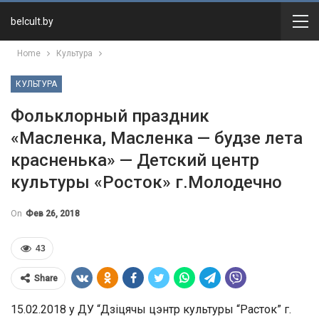
belcult.by
Home
Культура
КУЛЬТУРА
Фольклорный праздник
«Масленка, Масленка — будзе лета
красненька» — Детский центр
культуры «Росток» г.Молодечно
On
Фев 26, 2018
43
Share
15.02.2018 у ДУ “Дзіцячы цэнтр культуры “Расток” г.