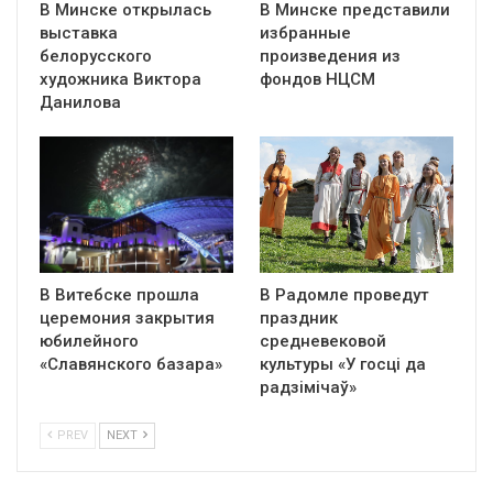
В Минске открылась
В Минске представили
выставка
избранные
белорусского
произведения из
художника Виктора
фондов НЦСМ
Данилова
В Витебске прошла
В Радомле проведут
церемония закрытия
праздник
юбилейного
средневековой
«Славянского базара»
культуры «У госці да
радзімічаў»
PREV
NEXT