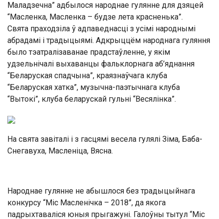
Маладзечна” адбылося народнае гулянне для дзяцей
“Масленка, Масленка – будзе лета красненька”.
Свята праходзіла ў адпаведнасці з усімі народнымі
абрадамі і традыцыямі. Адкрыццём народнага гуляння
было тэатралізаванае прадстаўленне, у якім
удзельнічалі выхаванцы фальклорнага аб’яднання
“Беларуская спадчына”, краязнаўчага клуба
“Беларуская хатка”, музычна-паэтычнага клуба
“Вытокі”, клуба беларускай гульні “Весялінка”.
На свята завіталі і з гасцямі весела гулялі Зіма, Баба-
Снегавуха, Масленіца, Вясна.
Народнае гулянне не абышлося без традыцыйнага
конкурсу “Міс Масленічка – 2018”, да якога
падрыхтаваліся юныя прыгажуні. Галоўны тытул “Міс