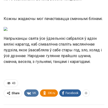
Кожны жадаючы мог пачаставацца смачнымі блінамі.
Напрыканцы свята ўсе ўдзельнікі сабраліся ў адзін
вялікі карагод, каб сімвалічна спаліть маслянічнае
пудзіла, якое ўвасабляла ў сабе стары год, зло, холад і
ўсё дрэннае. Народнае гулянне прайшло шумна,
смачна, весела, з гульнямі, танцамі і карагодамі.
43
VK
OK.ru
Facebook
Share