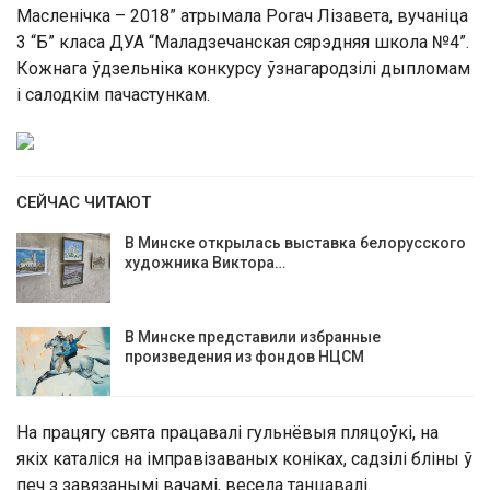
Масленічка – 2018” атрымала Рогач Лізавета, вучаніца
3 “Б” класа ДУА “Маладзечанская сярэдняя школа №4”.
Кожнага ўдзельніка конкурсу ўзнагародзілі дыпломам
і салодкім пачастункам.
СЕЙЧАС ЧИТАЮТ
В Минске открылась выставка белорусского
художника Виктора…
В Минске представили избранные
произведения из фондов НЦСМ
На працягу свята працавалі гульнёвыя пляцоўкі, на
якіх каталіся на імправізаваных коніках, садзілі бліны ў
печ з завязанымі вачамі, весела танцавалі.