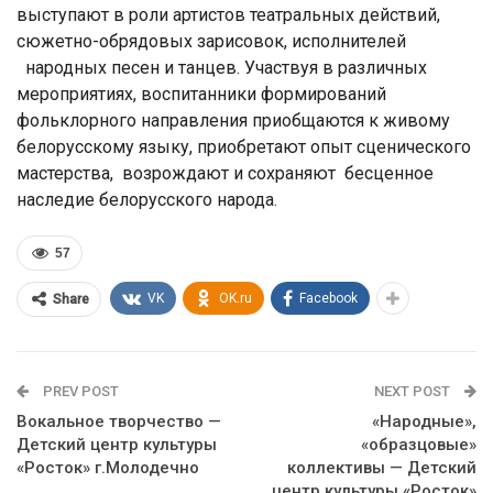
выступают в роли артистов театральных действий,
сюжетно-обрядовых зарисовок, исполнителей
народных песен и танцев. Участвуя в различных
мероприятиях, воспитанники формирований
фольклорного направления приобщаются к живому
белорусскому языку, приобретают опыт сценического
мастерства, возрождают и сохраняют бесценное
наследие белорусского народа.
57
VK
OK.ru
Facebook
Share
PREV POST
NEXT POST
Вокальное творчество —
«Народные»,
Детский центр культуры
«образцовые»
«Росток» г.Молодечно
коллективы — Детский
центр культуры «Росток»