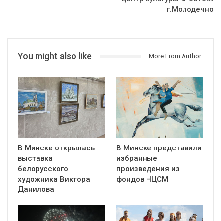
г.Молодечно
You might also like
More From Author
В Минске открылась
В Минске представили
выставка
избранные
белорусского
произведения из
художника Виктора
фондов НЦСМ
Данилова