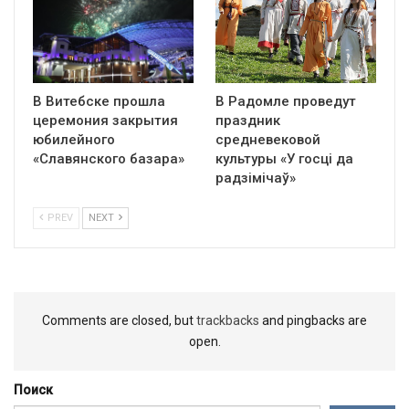
В Витебске прошла
В Радомле проведут
церемония закрытия
праздник
юбилейного
средневековой
«Славянского базара»
культуры «У госці да
радзімічаў»
PREV
NEXT
Comments are closed, but
trackbacks
and pingbacks are
open.
Поиск