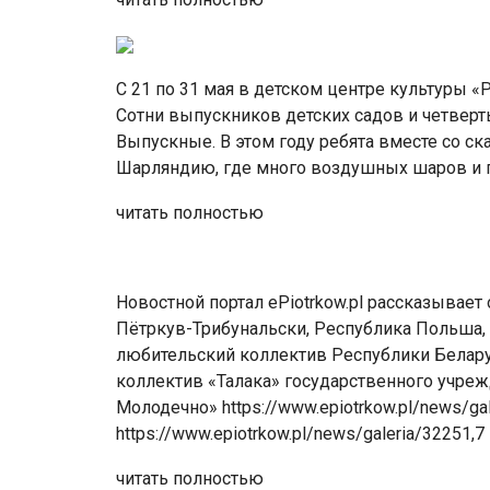
С 21 по 31 мая в детском центре культуры «
Сотни выпускников детских садов и четверт
Выпускные. В этом году ребята вместе со 
Шарляндию, где много воздушных шаров и 
читать полностью
Новостной портал ePiotrkow.pl рассказывает
Пётркув-Трибунальски, Республика Польша,
любительский коллектив Республики Белару
коллектив «Талака» государственного учреж
Молодечно» https://www.epiotrkow.pl/news/gal
https://www.epiotrkow.pl/news/galeria/32251,7
читать полностью