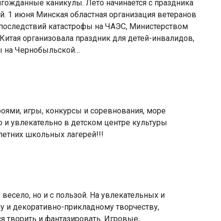
олгожданные каникулы. Лето начинается с праздника
. 1 июня Минская областная организация ветеранов
последствий катастрофы на ЧАЭС, Министерством
Китая организовала праздник для детей-инвалидов,
ы на Чернобыльской…
ями, игры, конкурсы и соревнования, море
ло и увлекательно в детском центре культуры
летних школьных лагерей!!!
весело, но и с пользой. На увлекательных и
у и декоративно-прикладному творчеству,
ся творить и фантазировать. Игровые,