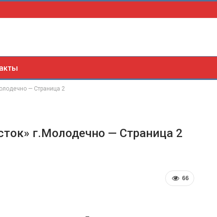
акты
Молодечно — Страница 2
сток» г.Молодечно — Страница 2
66