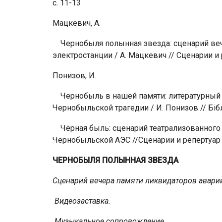
с. 11-13
Мацкевич, А.
Чернобыля полынная звезда: сценарий веч
электростанции / А. Мацкевич // Сценарии и р
Понизов, И.
Чернобыль в нашей памяти: литературный 
Чернобыльской трагедии / И. Понизов // Біблі
Чёрная быль: сценарий театрализованного 
Чернобыльской АЭС //Сценарии и репертуар –
ЧЕРНОБЫЛЯ ПОЛЫННАЯ ЗВЕЗДА
Сценарий вечера памяти ликвидаторов аварии
Видеозастав
ка.
Музыкальное сопровождение.