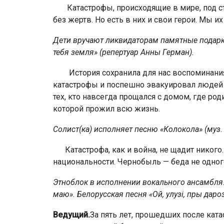
Катастрофы, происходящие в мире, под ста
без жертв. Но есть в них и свои герои. Мы их
Дети вручают ликвидаторам памятные подарки
тебя земля» (репертуар Анны Герман).
История сохранила для нас воспоминания т
катастрофы и поспешно эвакуировал людей с
тех, кто навсегда прощался с домом, где роди
которой прожил всю жизнь.
Солист(ка) исполняет песню «Колокола» (муз. Г
Катастрофа, как и война, не щадит никого. 
национальнос­ти. Чернобыль — беда не одног
Этноблок в исполнении вокального ансамбля. 
маю». Белорусская песня «Ой, улуз
і
, пры даро
Ведущий.
За пять лет, прошедших после кат