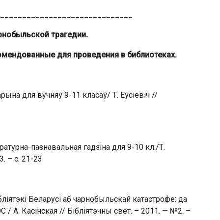
______________________________
ернобыльской трагедии.
омендованные для проведения в библиотеках.
на для вучняў 9-11 класаў/ Т. Еўсіевіч //
атурна-пазнавальная гадзіна для 9-10 кл./Т.
. – с. 21-23
ятэкі Беларусі аб чарнобыльскай катастрофе: да
/ А. Касінская // Бібліятэчны свет. – 2011. — №2. –