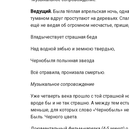
Ведущий.
Была тёплая апрельская ночь, одна
туманом вдруг проступают на деревьях. Спал 
ещё не ведая об огромном не­счастье, приш
Владычествует страшная беда
Над водной зябью и земною твердью,
Чернобыля полынная звезда
Всё отравила, пронизала смертью.
Музыкальное сопровождение
Уже четверть века прошло с той страшной но
вроде бы и не так страшно. А между тем ест
меньше, для которых сло­во «Чернобыль» не 
Быль. Черного цвета.
Документальный фильм-нарезка (4-5 минут) о