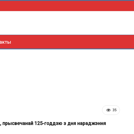
акты
35
, прысвечанай 125-годдзю з дня нараджэння