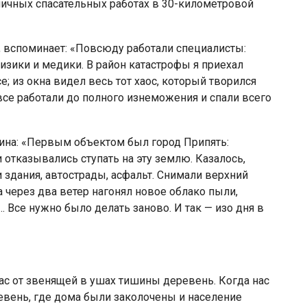
ичных спасательных работах в 30-километровой
 вспо­минает: «Повсюду работали специалисты:
изики и медики. В район катастрофы я приехал
; из окна видел весь тот хаос, кото­рый творился
се работали до полного изнеможения и спали всего
а: «Пер­вым объектом был город Припять:
отказывались ступать на эту землю. Казалось,
 здания, автострады, асфальт. Снимали верхний
 через два ветер нагонял новое облако пыли,
… Все нужно было делать заново. И так — изо дня в
ас от звенящей в ушах тишины деревень. Когда нас
евень, где дома были заколочены и население