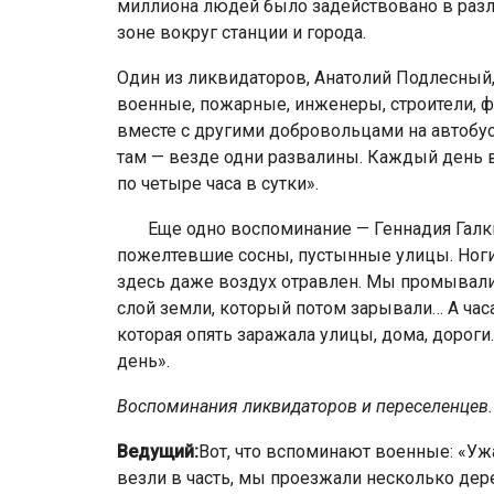
миллиона людей было задействовано в разл
зоне вокруг станции и города.
Один из ликвидаторов, Анатолий Подлесный,
военные, по­жарные, инженеры, строители, ф
вместе с другими добро­вольцами на автобусе
там — везде одни развалины. Каждый день в
по четыре часа в сутки».
Еще одно воспоминание — Геннадия Галкин
пожелтевшие сосны, пустынные улицы. Ноги 
здесь даже воздух отравлен. Мы про­мывали
слой земли, который потом зарывали… А часа
которая опять заража­ла улицы, дома, дороги
день».
Воспоминания ликвидаторов и переселенцев.
Ведущий:
Вот, что вспоминают военные: «Уж
везли в часть, мы проезжали несколько дер