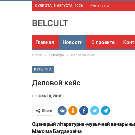
СУББОТА, 8 АВГУСТА, 2026
Контакты
BELCULT
Главная
Новости
О проекте
Конт
Home
Культура
Деловой кейс
КУЛЬТУРА
Деловой кейс
On
Фев 18, 2018
Share
Сцэнарый літаратурна-музычнай вечарыны
Максіма Багдановіча