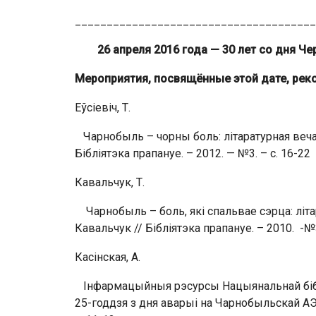
______________________________________
26 апреля 2016 года — 30 лет со дня Ч
Мероприятия, посвящённые этой дате, рек
Еўсіевіч, Т.
Чарнобыль – чорны боль: літаратурная вечары
Бібліятэка прапануе. – 2012. — №3. – с. 16-22
Кавальчук, Т.
Чарнобыль – боль, які спальвае сэрца: літар
Кавальчук // Бібліятэка прапануе. – 2010. -№3
Касінская, А.
Інфармацыйныя рэсурсы Нацыянальнай біблі
25-годдзя з дня аварыі на Чарнобыльскай АЭС 