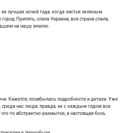
 из луч­ших ночей года, когда листья зелёным
город Припять, спала Ук­раина, вся страна спала,
едшем на нашу землю.
чи. Ка­жется, позабылись подробности и детали. Уже
ь среди нас люди, правда, их с каждым годом все
что-то абстрактно-размытое, а на­стоящая боль.
 трагедии в Чернобыле.