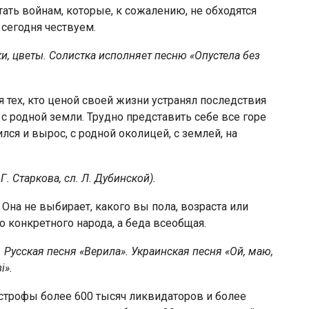
ть войнам, которые, к сожалению, не обходятся
 сегодня чествуем.
, цветы. Со­листка исполняет песню «Опустела без
ех, кто це­ной своей жизни устранял последствия
 родной земли. Трудно представить себе все горе
лся и вырос, с родной околицей, с зем­лей, на
. Старкова, сл. Л. Дубинской).
Она не выбирает, какого вы пола, возраста или
о конкретного народа, а беда всеобщая.
Русская песня «Верила». Украинская песня «Ой, маю,
з
і
».
астрофы более 600 тысяч ликвидаторов и более