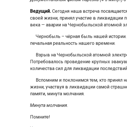
Ведущий.
Сегодня наша встреча посвящается 
своей жизни, принял участие в ликвидации 
века — аварии на Чернобыль­ской атомной э
Чернобыль – чёрная быль нашей истории. К
печальная реаль­ность нашего времени.
Взрыв на Чернобыльской атомной электрос
Потребовалось прове­дение крупных эвакуа
количества сил для ликвидации по­следстви
Вспомним и поклонимся тем, кто принял на 
жизни, участ­вуя в ликвидации самой страшн
памяти, минута молчания.
Минута молчания.
Помните!