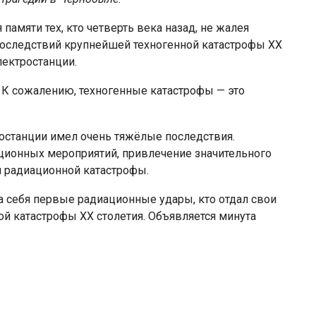
памяти тех, кто четверть века назад, не жалея
последствий крупнейшей тех­ногенной катастрофы XX
лектростанции.
 сожале­нию, техногенные катастрофы — это
танции имел очень тяжёлые последствия.
ционных мероприятий, привлече­ние значительного
й радиационной катастрофы.
себя пер­вые радиационные удары, кто отдал свои
ой катастрофы XX сто­летия. Объявляется минута