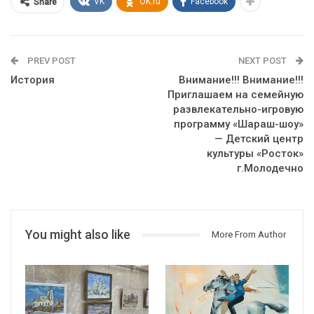
VK
OK.ru
Facebook
Share
PREV POST
NEXT POST
История
Внимание!!! Внимание!!!
Приглашаем на семейную
развлекательно-игровую
программу «Шараш-шоу»
— Детский центр
культуры «Росток»
г.Молодечно
You might also like
More From Author