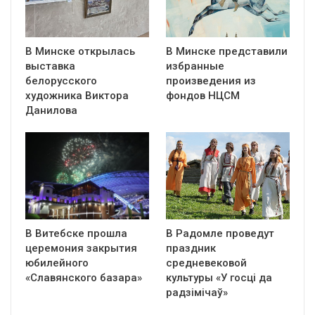
В Минске открылась
В Минске представили
выставка
избранные
белорусского
произведения из
художника Виктора
фондов НЦСМ
Данилова
В Витебске прошла
В Радомле проведут
церемония закрытия
праздник
юбилейного
средневековой
«Славянского базара»
культуры «У госці да
радзімічаў»