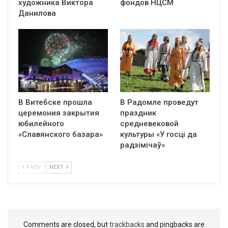
художника Виктора
фондов НЦСМ
Данилова
В Витебске прошла
В Радомле проведут
церемония закрытия
праздник
юбилейного
средневековой
«Славянского базара»
культуры «У госці да
радзімічаў»
PREV
NEXT
Comments are closed, but
trackbacks
and pingbacks are