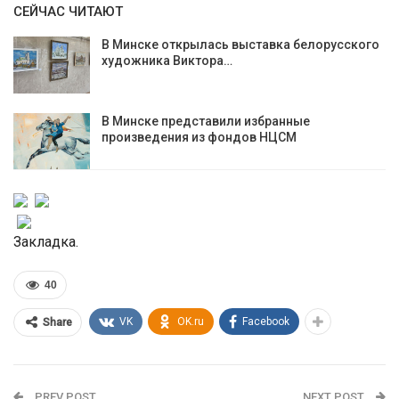
СЕЙЧАС ЧИТАЮТ
В Минске открылась выставка белорусского
художника Виктора…
В Минске представили избранные
произведения из фондов НЦСМ
Закладка.
40
VK
OK.ru
Facebook
Share
PREV POST
NEXT POST