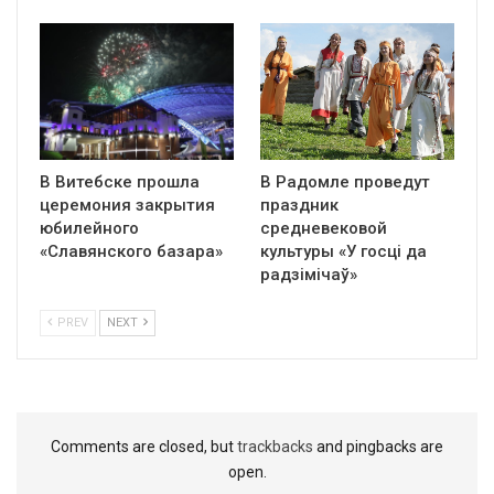
В Витебске прошла
В Радомле проведут
церемония закрытия
праздник
юбилейного
средневековой
«Славянского базара»
культуры «У госці да
радзімічаў»
PREV
NEXT
Comments are closed, but
trackbacks
and pingbacks are
open.