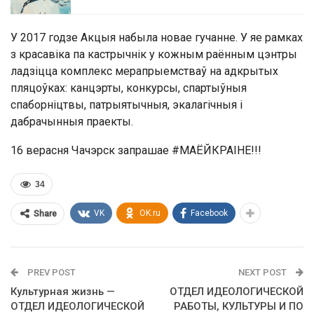
У 2017 годзе Акцыя набыла новае гучанне. У яе рамках
з красавiка па кастрычнiк у кожным раённым цэнтры
ладзiцца комплекс мерапрыемстваў на адкрытых
пляцоўках: канцэрты, конкурсы, спартыўныя
спаборнiцтвы, патрыятычныя, экалагiчныя i
дабрачынныя праекты.
16 верасня Чачэрск запрашае #МАЁЙКРАІНЕ!!!
34
VK
OK.ru
Facebook
Share
PREV POST
NEXT POST
Культурная жизнь —
ОТДЕЛ ИДЕОЛОГИЧЕСКОЙ
ОТДЕЛ ИДЕОЛОГИЧЕСКОЙ
РАБОТЫ, КУЛЬТУРЫ И ПО