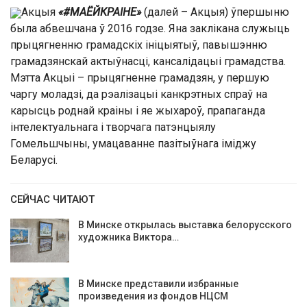
Акцыя
«#МАЁЙКРАІНЕ»
(далей – Акцыя) ўпершыню
была абвешчана ў 2016 годзе. Яна заклікана служыць
прыцягненню грамадскіх ініцыятыў, павышэнню
грамадзянскай актыўнасці, кансалідацыі грамадства.
Мэтта Акцыі – прыцягненне грамадзян, у першую
чаргу моладзі, да рэалізацыі канкрэтных спраў на
карысць роднай краіны і яе жыхароў, прапаганда
інтелектуальнага і творчага патэнцыялу
Гомельшчыны, умацаванне пазітыўнага іміджу
Беларусі.
СЕЙЧАС ЧИТАЮТ
В Минске открылась выставка белорусского
художника Виктора…
В Минске представили избранные
произведения из фондов НЦСМ