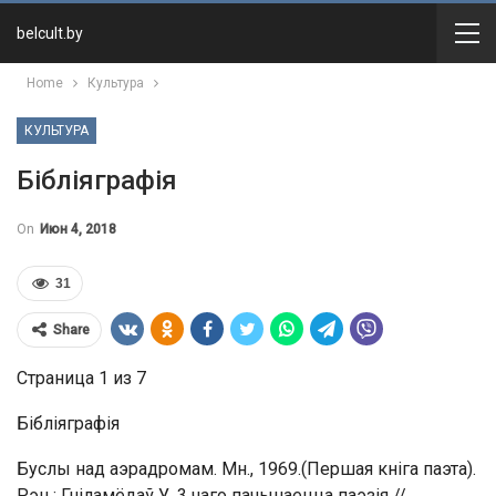
belcult.by
Home
Культура
КУЛЬТУРА
Бібліяграфія
On
Июн 4, 2018
31
Share
Страница 1 из 7
Бібліяграфія
Буслы над аэрадромам. Мн., 1969.(Першая кніга паэта).
Рэц.: Гніламёдаў У. 3 чаго пачынаецца паэзія //