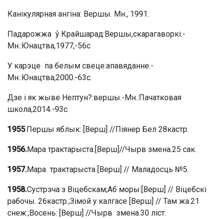
Канікулярная ангіна: Вершы. Мн., 1991.
Падарожжа ў Крайшарад:Вершы,скарагаворкі.-
Мн.:Юнацтва,1977,-56с
У карэце па белым свеце:апавяданне.-
Мн.:Юнацтва,2000.-63с.
Дзе і як жыве Нептун?:вершы.-Мн.:Пачатковая
школа,2014.-93с.
1955
.Першы яблык: [Верш] //Піянер Бел 28кастр.
1956.
Мара трактарыста.[Верш]//Чырв змена.25 сак.
1957.
Мара трактарыста [Верш] // Маладосць №5.
1958.
Сустрэча з Віцебскам;Аб моры:[Верш] // Віцебскі
рабочы. 26кастр.;Зімой у калгасе [Верш] // Там жа.21
снеж.;Восень: [Верш] //Чырв змена.30 ліст.