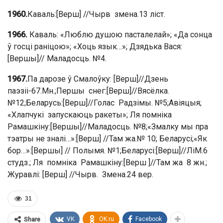
1960.
Каваль:[Верш] //Чырв змена.13 ліст.
1966.
Каваль: «Люблю душою пасталелай»; «Да сонца
ў госці раніцою»; «Хоць язык…»; Дзядька Вася:
[Вершы]// Маладосць. №4.
1967.
Па дарозе ў Смалоўку: [Верш]//Дзень
паэзіі-67.Мн.;Першы снег:[Верш]//Вясёлка.
№12;Беларусь:[Верш]//Голас Радзімы. №5;Авіяцыя;
«Хлапчукі запускаюць ракеты»; Ля помніка
Рамашкіну:[Вершы]//Маладосць. №8;«Змалку мы пра
тэатры не зналі…»:[Верш] //Там жа.№ 10; Беларусі;«Як
бор…»:[Вершы] // Полымя. №1;Беларусі:[Верш]//ЛіМ.6
студз.; Ля помніка Рамашкіну:[Верш ]//Там жа 8 жн.;
Журавлі: [Верш] //Чырв. Змена.24 вер.
31
VK
OK.ru
Facebook
Share