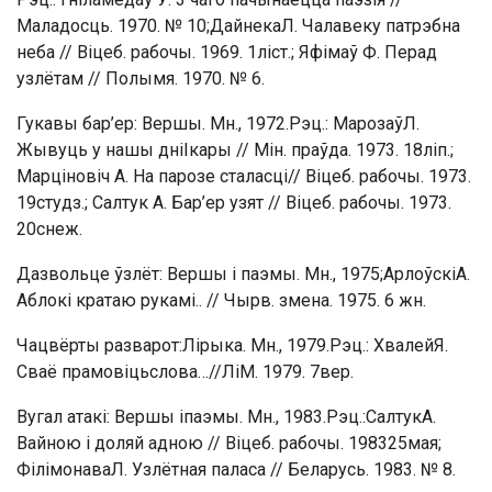
Маладосць. 1970. № 10;ДайнекаЛ. Чалавеку патрэбна
неба // Віцеб. рабочы. 1969. 1ліст.; Яфімаў Ф. Перад
узлётам // Полымя. 1970. № 6.
Гукавы бар’ер: Вершы. Мн., 1972.Рэц.: МарозаўЛ.
Жывуць у нашы дніІкары // Мін. праўда. 1973. 18ліп.;
Марціновіч А. На парозе сталасці// Віцеб. рабочы. 1973.
19студз.; Салтук А. Бар’ер узят // Віцеб. рабочы. 1973.
20снеж.
Дазвольце ўзлёт: Вершы і паэмы. Мн., 1975;АрлоўскіА.
Аблокі кратаю рукамі.. // Чырв. змена. 1975. 6 жн.
Чацвёрты разварот:Лірыка. Мн., 1979.Рэц.: ХвалейЯ.
Сваё прамовіцьслова…//ЛіМ. 1979. 7вер.
Вугал атакі: Вершы іпаэмы. Мн., 1983.Рэц.:СалтукА.
Вайною і доляй адною // Віцеб. рабочы. 198325мая;
ФілімонаваЛ. Узлётная паласа // Беларусь. 1983. № 8.