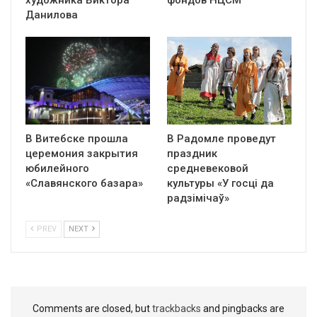
художника Виктора
фондов НЦСМ
Данилова
В Витебске прошла
В Радомле проведут
церемония закрытия
праздник
юбилейного
средневековой
«Славянского базара»
культуры «У госці да
радзімічаў»
PREV
NEXT
Comments are closed, but
trackbacks
and pingbacks are