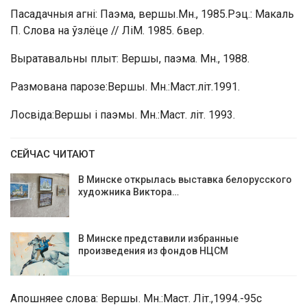
Пасадачныя агні: Паэма, вершы.Мн., 1985.Рэц.: Макаль
П. Слова на ўзлёце // ЛіМ. 1985. 6вер.
Выратавальны плыт: Вершы, паэма. Мн., 1988.
Размована парозе:Вершы. Мн.:Маст.літ.1991.
Лосвіда:Вершы і паэмы. Мн.:Маст. літ. 1993.
СЕЙЧАС ЧИТАЮТ
В Минске открылась выставка белорусского
художника Виктора…
В Минске представили избранные
произведения из фондов НЦСМ
Апошняее слова: Вершы. Мн.:Маст. Літ.,1994.-95с