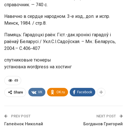
справочник. — 740 с.
Навечно в сердце народном. 3-е изд., доп. и испр.
Минск, 1984. / стр.8.
Памяць: Гарадоцкі раён: Гіст.-дак.хронікі гарадоў і
раёнаў Беларусі / Укл.С.І.Садоўская. – Мн.: Беларусь,
2004.– С.406-407
спутниковые тюнеры
установка wordpress на хостинг
49
VK
OK.ru
Facebook
Share
PREV POST
NEXT POST
Гапеёнок Николай
Богданов Григорий