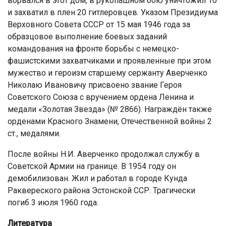
ворвался в этот дом, в рукопашном бою уничтожил 10
и захватил в плен 20 гитлеровцев. Указом Президиума
Верховного Совета СССР от 15 мая 1946 года за
образцовое выполнение боевых заданий
командования на фронте борьбы с немецко-
фашистскими захватчиками и проявленные при этом
мужество и героизм старшему сержанту Аверченко
Николаю Ивановичу присвоено звание Героя
Советского Союза с вручением ордена Ленина и
медали «Золотая Звезда» (№ 2866). Награждён также
орденами Красного Знамени, Отечественной войны 2
ст., медалями.
После войны Н.И. Аверченко продолжал службу в
Советской Армии на границе. В 1954 году он
демобилизован. Жил и работал в городе Кунда
Раквереского района Эстонской ССР. Трагически
погиб 3 июля 1960 года.
Литература