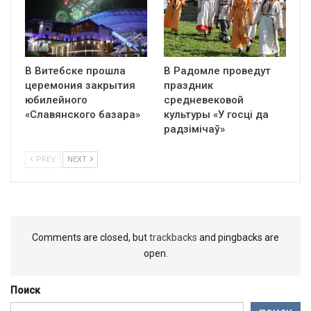
В Витебске прошла
В Радомле проведут
церемония закрытия
праздник
юбилейного
средневековой
«Славянского базара»
культуры «У госці да
радзімічаў»
PREV
NEXT
Comments are closed, but
trackbacks
and pingbacks are
open.
Поиск