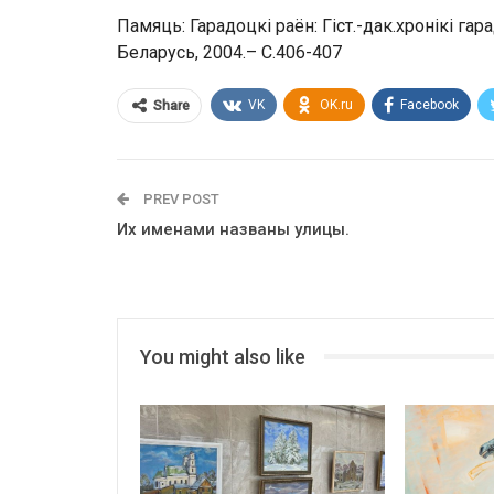
Памяць: Гарадоцкі раён: Гіст.-дак.хронікі гара
Беларусь, 2004.– С.406-407
VK
OK.ru
Facebook
Share
PREV POST
Их именами названы улицы.
You might also like