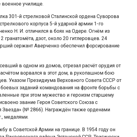
 военное училище.
лка 301-й стрелковой Сталинской ордена Суворова
стрелкового корпуса 5-й ударной армии 1-го
нко Н. И. отличился в боях на Одере. Огнём из
2 гранатомёта, дзот, около 20 гитлеровцев. 24
тарший сержант Аверченко обеспечил форсирование
асевший в одном из домов, отрезал расчёт орудия от
асчётом ворвался в этот дом, в рукопашном бою
вцев. Указом Президиума Верховного Совета СССР от
 боевых заданий командования на фронте борьбы с
вленные при этом мужество и героизм старшему
своено звание Героя Советского Союза с
я Звезда» (№ 2866). Награждён также орденами
., медалями.
бу в Советской Армии на границе. В 1954 году он
да Раквереского района Эстонской ССР. Трагически