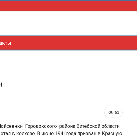
акты
ч
51
Мойсеенки Городокского района Витебской области.
аботал в колхозе. В июне 1941года призван в Красную