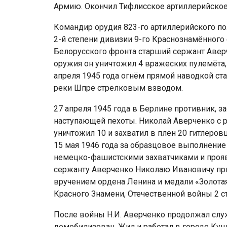
Армию. Окончил Тифлисское артиллерийское
Командир орудия 823-го артиллерийского по
2-й степени дивизии 9-го Краснознамённого 
Белорусского фронта старший сержант Аверче
оружия он уничтожил 4 вражеских пулемёта, 
апреля 1945 года огнём прямой наводкой с
реки Шпре стрелковым взводом.
27 апреля 1945 года в Берлине противник, з
наступающей пехоты. Николай Аверченко с р
уничтожил 10 и захватил в плен 20 гитлеро
15 мая 1946 года за образцовое выполнение
немецко-фашистскими захватчиками и проя
сержанту Аверченко Николаю Ивановичу при
вручением ордена Ленина и медали «Золота
Красного Знамени, Отечественной войны 2 ст
После войны Н.И. Аверченко продолжал служ
демобилизован. Жил и работал в городе Кун