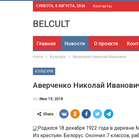
СУББОТА, 8 АВГУСТА, 2026
Контакты
BELCULT
Главная
Новости
О проекте
Конт
Home
Культура
Аверченко Николай Иванович
КУЛЬТУРА
Аверченко Николай Иванови
On
Июн 19, 2018
Share
Родился 18 декабря 1922 года в деревне 
Из крестьян. Белорус. Окончил 7 классов, р