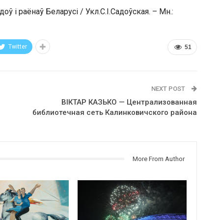
доў і раёнаў Беларусі / Укл.С.І.Садоўская. – Мн.:
Twitter
51
NEXT POST
ВІКТАР КАЗЬКО — Централизованная
библиотечная сеть Калинковичского района
More From Author