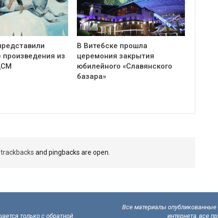
представили
В Витебске прошла
 произведения из
церемония закрытия
ЦСМ
юбилейного «Славянского
базара»
t
trackbacks
and pingbacks are open.
Все материалы опубликованные н
ается только с обратной
интернета, все п