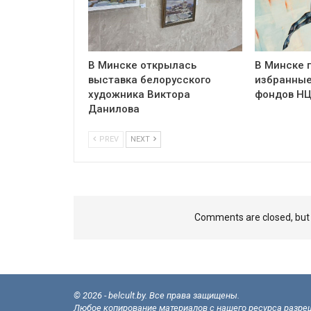
В Минске открылась
В Минске 
выставка белорусского
избранные
художника Виктора
фондов Н
Данилова
PREV
NEXT
Comments are closed, bu
© 2026 - belcult.by. Все права защищены.
Любое копирование материалов с нашего ресурса разреш