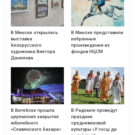
В Минске открылась
В Минске представили
выставка
избранные
белорусского
произведения из
художника Виктора
фондов НЦСМ
Данилова
В Витебске прошла
В Радомле проведут
церемония закрытия
праздник
юбилейного
средневековой
«Славянского базара»
культуры «У госці да