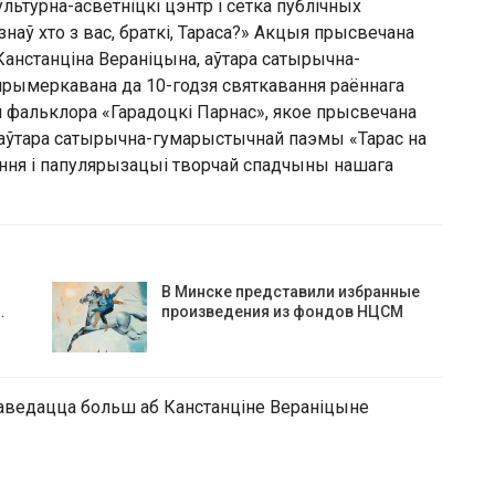
льтурна-асветніцкі цэнтр і сетка публічных
наў хто з вас, браткі, Тараса?» Акцыя прысвечана
Канстанціна Вераніцына, аўтара сатырычна-
рымеркавана да 10-годзя святкавання раённага
 и фальклора «Гарадоцкі Парнас», якое прысвечана
, аўтара сатырычна-гумарыстычнай паэмы «Тарас на
ання і папулярызацыі творчай спадчыны нашага
В Минске представили избранные
…
произведения из фондов НЦСМ
 даведацца больш аб Канстанціне Вераніцыне