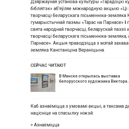
Дзяржаўная ўстанова культуры «Гарадоцкі ку
бібліятэк» аб’яўляе міжнародную акцыю «Ці з
творчасці беларускага пісьменніка-земляка 
гумарыстычнай паэмы «Тарас на Парнасе»
і
п
свята народнай творчасці, беларускай паэзіі
творчасці беларускага пісьменніка-земляка
Парнасе». Акцыя праводзіцца з мэтай захав
земляка Канстаніціна Вераніцына.
СЕЙЧАС ЧИТАЮТ
В Минске открылась выставка
белорусского художника Виктора
Каб азнаёміцца з умовамі акцыі, а таксама
націсніце на спасылку ніжэй:
> Азнаёміцца