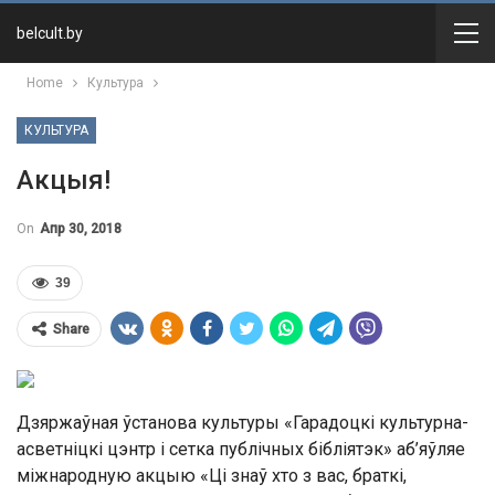
belcult.by
Home
Культура
КУЛЬТУРА
Акцыя!
On
Апр 30, 2018
39
Share
Дзяржаўная ўстанова культуры «Гарадоцкі культурна-
асветніцкі цэнтр і сетка публічных бібліятэк» аб’яўляе
міжнародную акцыю «Ці знаў хто з вас, браткі,