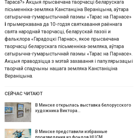
Тараса?» Акцыя прысвечана творчасці беларускага
пісьменніка-земляка Канстанціна Вераніцына, аўтара
сатырычна-гумарыстычнай паэмы «Тарас на Парнасе»
і
прымеркавана да 10-годзя святкавання раённага
свята народнай творчасці, беларускай паэзіі и
фальклора «Гарадоцкі Парнас», якое прысвечана
творчасці беларускага пісьменніка-земляка, аўтара
сатырычна-гумарыстычнай паэмы «Тарас на Парнасе».
Акцыя праводзіцца з мэтай захавання і папулярызацыі
творчай спадчыны нашага земляка Канстаніціна
Вераніцына.
СЕЙЧАС ЧИТАЮТ
В Минске открылась выставка белорусского
художника Виктора…
В Минске представили избранные
произведения из фондов НЦСМ