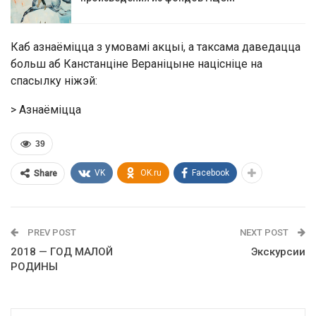
Каб азнаёміцца з умовамі акцыі, а таксама даведацца
больш аб Канстанціне Вераніцыне націсніце на
спасылку ніжэй:
> Азнаёміцца
39
VK
OK.ru
Facebook
Share
PREV POST
NEXT POST
2018 — ГОД МАЛОЙ
Экскурсии
РОДИНЫ