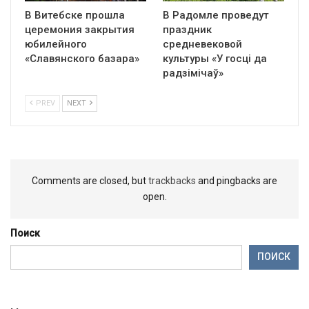
В Витебске прошла
В Радомле проведут
церемония закрытия
праздник
юбилейного
средневековой
«Славянского базара»
культуры «У госці да
радзімічаў»
PREV
NEXT
Comments are closed, but
trackbacks
and pingbacks are
open.
Поиск
ПОИСК