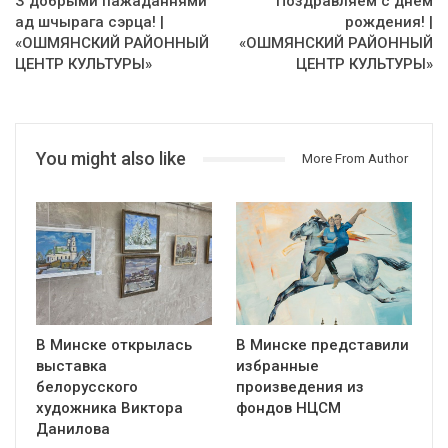
З добрыми пажаданнями
Поздравляем с днем
ад шчырага сэрца! |
рождения! |
«ОШМЯНСКИЙ РАЙОННЫЙ
«ОШМЯНСКИЙ РАЙОННЫЙ
ЦЕНТР КУЛЬТУРЫ»
ЦЕНТР КУЛЬТУРЫ»
You might also like
More From Author
В Минске открылась
В Минске представили
выставка
избранные
белорусского
произведения из
художника Виктора
фондов НЦСМ
Данилова