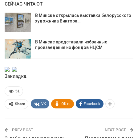
СЕЙЧАС ЧИТАЮТ
В Минске открылась выставка белорусского
художника Виктора…
В Минске представили избранные
произведения из фондов НЦСМ
Закладка.
51
VK
OK.ru
Facebook
Share
PREV POST
NEXT POST