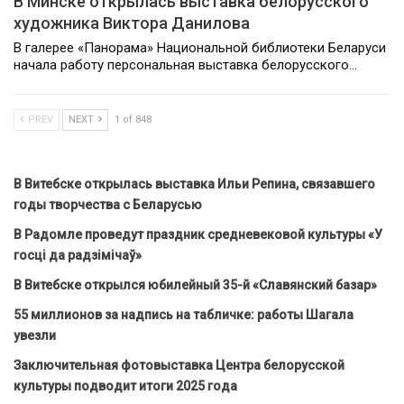
В Минске открылась выставка белорусского
художника Виктора Данилова
В галерее «Панорама» Национальной библиотеки Беларуси
начала работу персональная выставка белорусского…
PREV
NEXT
1 of 848
В Витебске открылась выставка Ильи Репина, связавшего
годы творчества с Беларусью
В Радомле проведут праздник средневековой культуры «У
госці да радзімічаў»
В Витебске открылся юбилейный 35-й «Славянский базар»
55 миллионов за надпись на табличке: работы Шагала
увезли
Заключительная фотовыставка Центра белорусской
культуры подводит итоги 2025 года