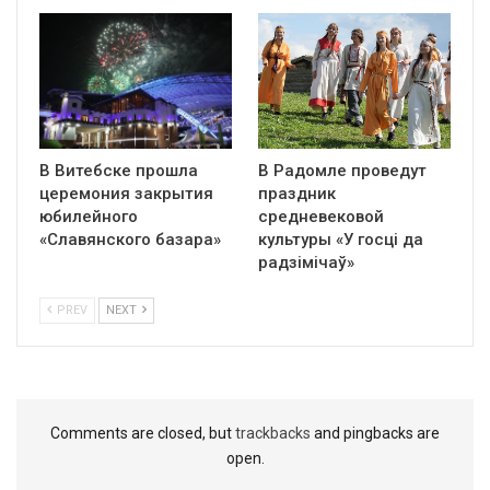
В Витебске прошла
В Радомле проведут
церемония закрытия
праздник
юбилейного
средневековой
«Славянского базара»
культуры «У госці да
радзімічаў»
PREV
NEXT
Comments are closed, but
trackbacks
and pingbacks are
open.