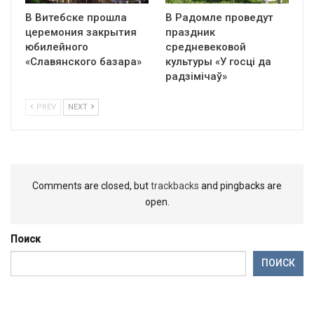
В Витебске прошла
В Радомле проведут
церемония закрытия
праздник
юбилейного
средневековой
«Славянского базара»
культуры «У госці да
радзімічаў»
PREV
NEXT
Comments are closed, but
trackbacks
and pingbacks are
open.
Поиск
ПОИСК