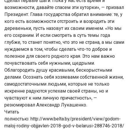
сделал первые шаги. Пока у нас есть время и
возможности, давайте спасем эти хуторки», — призвал
Президент. Глава государства обратил внимание: те, у
кого есть возможности отстроить и возродить эти
деревеньки, пусть назовут их своим именем. «Но мы
его сохраним. И если смотреть в суть темы года
глубже, то станет понятно, что это не страна, а мы сами
нуждаемся в том, чтобы сделать что-то доброе и
полезное для своего родного края. Это нам важно
почувствовать себя нужными, щедрыми.
Облагородить душу красивыми, бескорыстными
делами. Осознать себя хозяевами собственной жизни,
самодостаточными людьми, которые не только
искренне радуются успехам своей страны, но и
чувствуют к ним личную причастность», —
резюмировал Александр Лукашенко.
Читать
полностью: http://www.belta.by/president/view/godom-
maloj-rodiny-objjavlen-2018-god-v-belarusi-288746-2018/