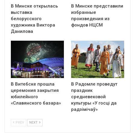
В Минске открылась
В Минске представили
выставка
избранные
белорусского
произведения из
художника Виктора
фондов НЦСМ
Данилова
В Витебске прошла
В Радомле проведут
церемония закрытия
праздник
юбилейного
средневековой
«Славянского базара»
культуры «У госці да
радзімічаў»
PREV
NEXT