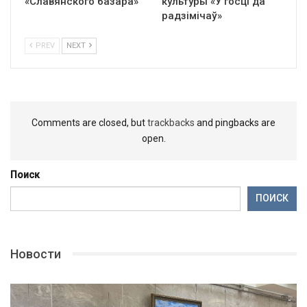
«Славянского базара»
культуры «У госці да
радзімічаў»
PREV
NEXT
Comments are closed, but
trackbacks
and pingbacks are
open.
Поиск
ПОИСК
Новости