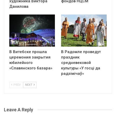
художника Виктора
фондов НЦСМ
Данилова
В Витебске прошла
В Радомле проведут
церемония закрытия
праздник
юбилейного
средневековой
«Славянского базара»
культуры «У госці да
радзімічаў»
PREV
NEXT
Leave A Reply