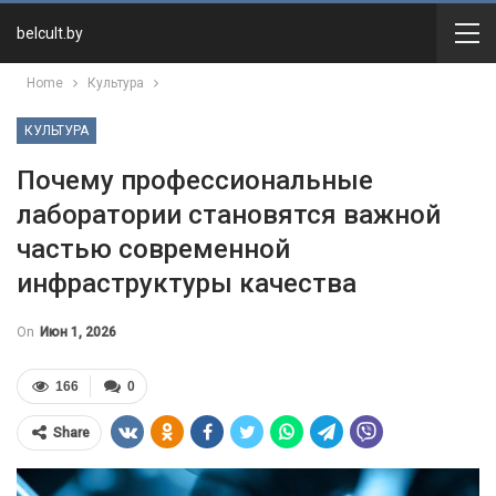
belcult.by
Home
Культура
КУЛЬТУРА
Почему профессиональные
лаборатории становятся важной
частью современной
инфраструктуры качества
On
Июн 1, 2026
166
0
Share