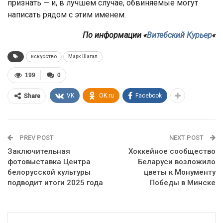
признать — и, в лучшем случае, обвиняемые могут
написать рядом с этим именем.
По информации «
Витебский Курьер
«
искусство
Марк Шагал
199
0
VK
OK.ru
Facebook
Share
PREV POST
NEXT POST
Заключительная
Хоккейное сообщество
фотовыставка Центра
Беларуси возложило
белорусской культуры
цветы к Монументу
подводит итоги 2025 года
Победы в Минске