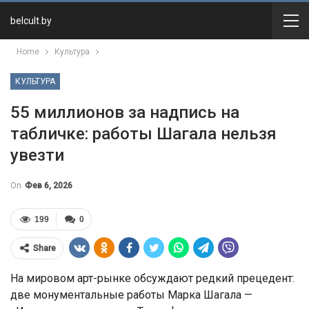
belcult.by
Home
Культура
КУЛЬТУРА
55 миллионов за надпись на
табличке: работы Шагала нельзя
увезти
On
Фев 6, 2026
199
0
Share
На мировом арт-рынке обсуждают редкий прецедент:
две монументальные работы
Марка Шагала
—