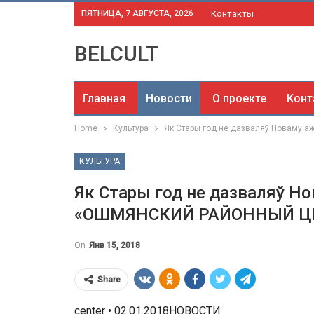
ПЯТНИЦА, 7 АВГУСТА, 2026
Контакты
BELCULT
Главная
Новости
О проекте
Конт
Home
Культура
Як Стары год не дазваляў Новаму
КУЛЬТУРА
Як Стары год не дазваляў Но
«ОШМЯНСКИЙ РАЙОННЫЙ Ц
On
Янв 15, 2018
Share
center • 02.01.2018НОВОСТИ