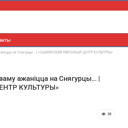
акты
 ажаніцца на Снягурцы… | «ОШМЯНСКИЙ РАЙОННЫЙ ЦЕНТР КУЛЬТУРЫ»
ваму ажаніцца на Снягурцы… |
ЕНТР КУЛЬТУРЫ»
38