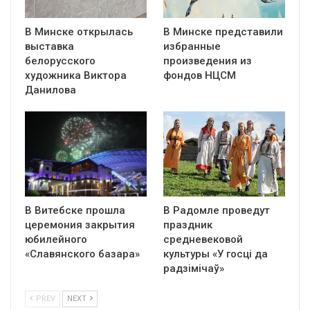
В Минске открылась
В Минске представили
выставка
избранные
белорусского
произведения из
художника Виктора
фондов НЦСМ
Данилова
В Витебске прошла
В Радомле проведут
церемония закрытия
праздник
юбилейного
средневековой
«Славянского базара»
культуры «У госці да
радзімічаў»
PREV
NEXT