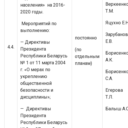
Веркеенк
населения» на 2016-
Т.М.
2020 годы.
Яцухно Е.Н
Мероприятий по
выполнению:
Зарубанов
постоянно
Е.В.
— Директивы
4.4.
Президента
(по
Борисенк
Республики Беларусь
отдельным
А.К.
№ 1 от 11 марта 2004
планам)
г. «О мерах по
Борисенк
укреплению
С.А.
общественной
безопасности и
Егерова
дисциплины»;
Т.Л.
— Директивы
Балыш А.С
Президента
Республики Беларусь