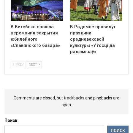
В Витебске прошла
В Радомле проведут
церемония закрытия
праздник
юбилейного
средневековой
«Славянского базара»
культуры «У госці да
радзімічаў»
PREV
NEXT
Comments are closed, but
trackbacks
and pingbacks are
open.
Поиск
ПОИСК