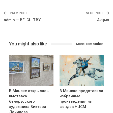
PREV POST
NEXT POST
admin — BELCULT.BY
Акцыя
You might also like
More From Author
В Минске открылась
В Минске представили
выставка
избранные
белорусского
произведения из
художника Виктора
фондов НЦСМ
Данилова