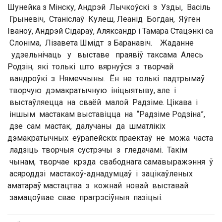
Шунейка з Мінску, Андрэй Лычкоўскі з Узды, Васіль
Грыневіч, Станіслаў Кулеш, Леанід Богдан, Яўген
Іваноў, Андрэй Сідараў, Аляксандр і Тамара Стацэнкі са
Слоніма, Лізавета Шмідт з Баранавіч. Жаданне
удзельнічаць у выставе праявіў таксама Алесь
Родзін, які толькі што вярнуўся з творчай
вандроўкі з Нямеччыны. Ён не толькі падтрымаў
творчую дэмакратычную ініцыятыву, але і
выстаўляецца на сваёй малой Радзіме. Цікава і
іншым мастакам выставіцца на “Радзіме Родзіна”,
дзе сам мастак, далучаны да шматлікіх
дэмакратычных еўрапейскіх праектаў не можа часта
ладзіць творчыя сустрэчы з гледачамі. Такім
чынам, творчае крэда свабоднага самавыражэння ў
асяроддзі мастакоў-аднадумцаў і зацікаўленых
аматараў мастацтва з кожнай новай выставай
замацоўвае свае прагрэсіўныя пазіцыі.