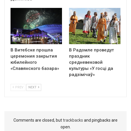
В Витебске прошла
В Радомле проведут
церемония закрытия
праздник
юбилейного
средневековой
«Славянского базара»
культуры «У госці да
радзімічаў»
PREV
NEXT
Comments are closed, but
trackbacks
and pingbacks are
open.