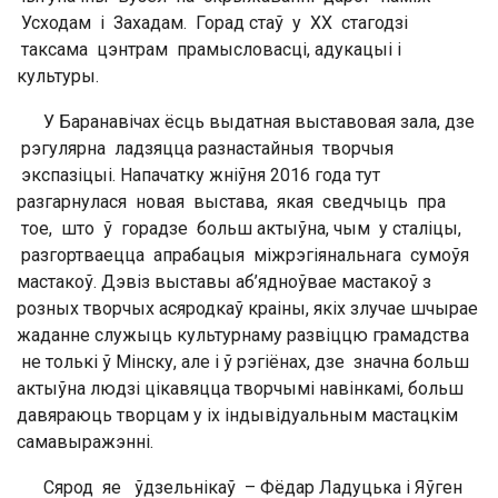
Усходам і Захадам. Горад стаў у ХХ стагодзі
таксама цэнтрам прамысловасці, адукацыі і
культуры.
У Баранавічах ёсць выдатная выставовая зала, дзе
рэгулярна ладзяцца разнастайныя творчыя
экспазіцыі. Напачатку жніўня 2016 года тут
разгарнулася новая выстава, якая сведчыць пра
тое, што ў горадзе больш актыўна, чым у сталіцы,
разгортваецца апрабацыя міжрэгіянальнага сумоўя
мастакоў. Дэвіз выставы аб’ядноўвае мастакоў з
розных творчых асяродкаў краіны, якіх злучае шчырае
жаданне служыць культурнаму развіццю грамадства
не толькі ў Мінску, але і ў рэгіёнах, дзе значна больш
актыўна людзі цікавяцца творчымі навінкамі, больш
давяраюць творцам у іх індывідуальным мастацкім
самавыражэнні.
Сярод яе ўдзельнікаў – Фёдар Ладуцька і Яўген