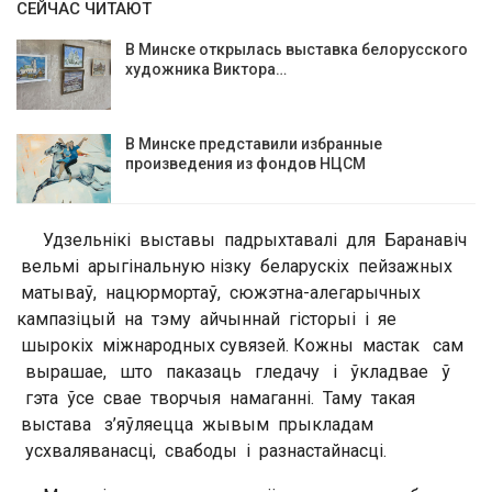
СЕЙЧАС ЧИТАЮТ
В Минске открылась выставка белорусского
художника Виктора…
В Минске представили избранные
произведения из фондов НЦСМ
Удзельнікі выставы падрыхтавалі для Баранавіч
вельмі арыгінальную нізку беларускіх пейзажных
матываў, нацюрмортаў, сюжэтна-алегарычных
кампазіцый на тэму айчыннай гісторыі і яе
шырокіх міжнародных сувязей. Кожны мастак сам
вырашае, што паказаць гледачу і ўкладвае ў
гэта ўсе свае творчыя намаганні. Таму такая
выстава з’яўляецца жывым прыкладам
усхваляванасці, свабоды і разнастайнасці.