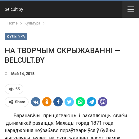
belcult.by
Home
Культура
КУЛЬТУРА
НА ТВОРЧЫМ СКРЫЖАВАННІ —
BELCULT.BY
On
Май 14, 2018
55
Share
Баранавічы прыцягваюць і захапляюць сваёй
дынамікай развіцця. Малады горад 1871 года
нараджэння неўзабаве пераўтварыўся ў буйны
чыгуначны вузел на скрыжаванні дарог паміж