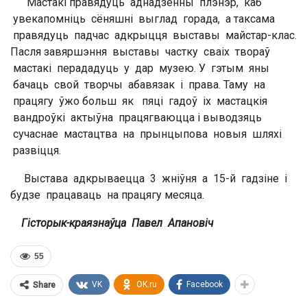
Мастакі правядуць аднадзённы плэнэр, каб
увекапомніць сёняшні выглад горада, а таксама
правядуць падчас адкрыцця выставы майстар-клас.
Пасля завяршэння выставы частку сваіх твораў
мастакі перададуць у дар музею. У гэтым яны
бачаць свой творчы абавязак і права. Таму на
працягу ўжо больш як пяці гадоў іх мастацкія
вандроўкі актыўна працягваюцца і выводзяць
сучаснае мастацтва на прынцыпова новыя шляхі
развіцця.
Выстава адкрываецца 3 жніўня а 15-й гадзіне і
будзе працаваць на працягу месяца.
Гісторык-краязнаўца Павел Апановіч
55
VK
OK.ru
Facebook
Share