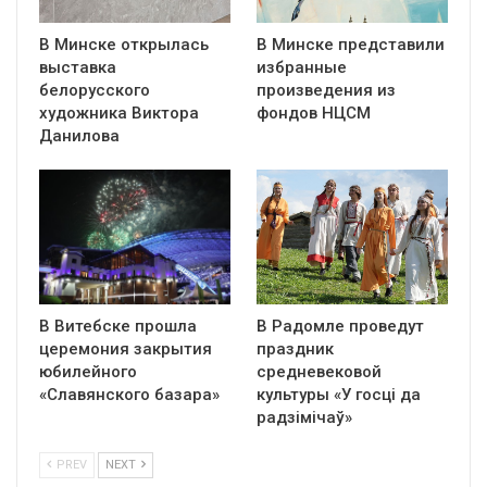
В Минске открылась
В Минске представили
выставка
избранные
белорусского
произведения из
художника Виктора
фондов НЦСМ
Данилова
В Витебске прошла
В Радомле проведут
церемония закрытия
праздник
юбилейного
средневековой
«Славянского базара»
культуры «У госці да
радзімічаў»
PREV
NEXT