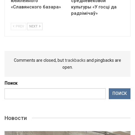
юбилейного
средневековой
«Славянского базара»
культуры «У госці да
радзімічаў»
PREV
NEXT
Comments are closed, but
trackbacks
and pingbacks are
open.
Поиск
ПОИСК
Новости