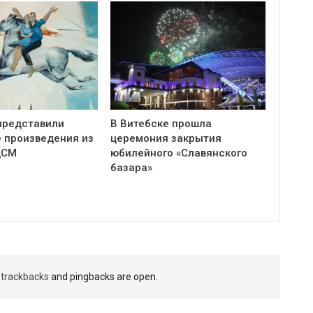
представили
В Витебске прошла
 произведения из
церемония закрытия
ЦСМ
юбилейного «Славянского
базара»
t
trackbacks
and pingbacks are open.