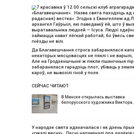
7 красавіка ў 12.00 сельскі клуб аграгар
«Благавешчанне». Назва свята паходзіць ад 
радасная) вестка». Згодна з Евангеллем ад Л
архангел Гаўрыіл, які паведаміў ёй, што ў вы
выратавальніка людзей — Ісуса. Людзі здаўна
займацца нават лёгкай работай, бо ўвесь све
гнёзды не вілі.
Да Благавешчання строга забаранялася капац
некаторых мясцовасцях не пяклі і не варылі
Але на Гродзеншчыне ж пякли пшанічныя піра
забаранялася гарадзіць плот, убіваць у зямл
кароў, не вывозілі гной у поле.
СЕЙЧАС ЧИТАЮТ
В Минске открылась выставка
белорусского художника Виктора
У народзе свята адзначалася і як дзень прых
«гукалі вясну». Песні напаміналі пра далёкі