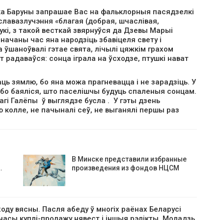
адка Баруны запрашае Вас на фальклорныя пасядзелкі
славазлучэння «благая (добрая, шчаслівая,
укі, з такой весткай звярнуўся да Дзевы Марыі
значаны час яна народзіць збавіцеля свету і
 ўшаноўвалі гэтае свята, лічылі цяжкім грахом
т радаваўся: сонца іграла на ўсходзе, птушкі нават
ь зямлю, бо яна можа прагневацца і не зарадзіць. У
, бо баяліся, што паселішчы будуць спаленыя сонцам.
гі Галёпы ў выглядзе бусла . У гэты дзень
ю колле, не пачыналі сеў, не выганялі першы раз
В Минске представили избранные
…
произведения из фондов НЦСМ
оду вясны. Пасля абеду ў многіх раёнах Беларусі
я часы куплі-продажу нявест і іншыя рэлікты. Моладзь