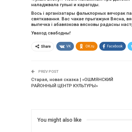
наладжвала гульні и карагоды.
Вось і арганізатары фальклорных вячорак п
святкавання. Вас чакае прыгажуня Вясна, вя
выпечка і абавязкова вясновы радасны наст
Уваход свабодны!
VK
OK.ru
Facebook
Share
PREV POST
Старая, новая сказка | «ОШМЯНСКИЙ
РАЙОННЫЙ ЦЕНТР КУЛЬТУРЫ»
You might also like