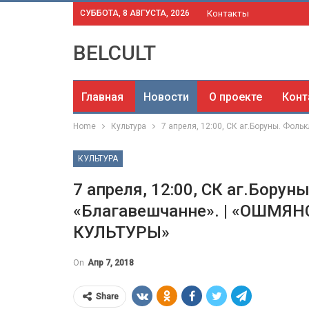
СУББОТА, 8 АВГУСТА, 2026
Контакты
BELCULT
Главная
Новости
О проекте
Конт
Home
Культура
7 апреля, 12:00, СК аг.Боруны. Ф
КУЛЬТУРА
7 апреля, 12:00, СК аг.Бору
«Благавешчанне». | «ОШМ
КУЛЬТУРЫ»
On
Апр 7, 2018
Share