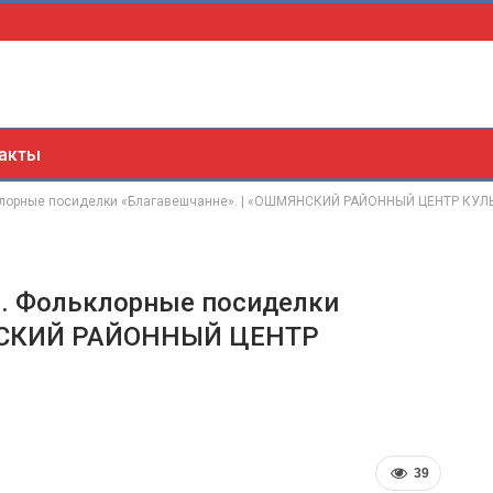
акты
ольклорные посиделки «Благавешчанне». | «ОШМЯНСКИЙ РАЙОННЫЙ ЦЕНТР КУЛ
ны. Фольклорные посиделки
ЯНСКИЙ РАЙОННЫЙ ЦЕНТР
39