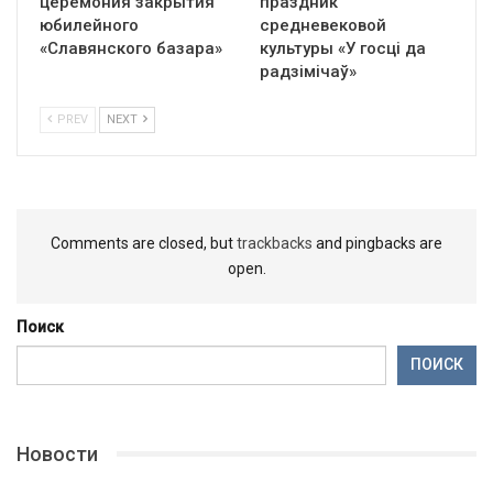
церемония закрытия
праздник
юбилейного
средневековой
«Славянского базара»
культуры «У госці да
радзімічаў»
PREV
NEXT
Comments are closed, but
trackbacks
and pingbacks are
open.
Поиск
ПОИСК
Новости