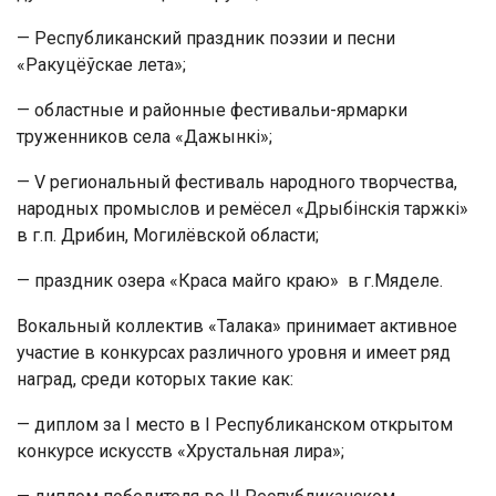
— Республиканский праздник поэзии и песни
«Ракуцёўскае лета»;
— областные и районные фестивальи-ярмарки
труженников села «Дажынкі»;
— V региональный фестиваль народного творчества,
народных промыслов и ремёсел «Дрыбінскія таржкі»
в г.п. Дрибин, Могилёвской области;
— праздник озера «Краса майго краю» в г.Мяделе.
Вокальный коллектив «Талака» принимает активное
участие в конкурсах различного уровня и имеет ряд
наград, среди которых такие как:
— диплом за I место в I Республиканском открытом
конкурсе искусств «Хрустальная лира»;