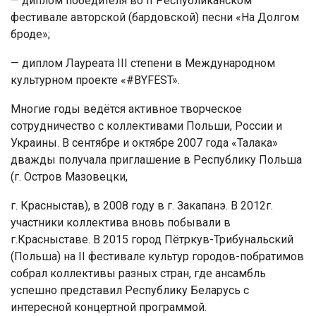
— диплом победителя во II Республиканском
фестивале авторской (бардовской) песни «На Долгом
броде»;
— диплом Лауреата III степени в Международном
культурном проекте «#BYFEST».
Многие годы ведётся активное творческое
сотрудничество с коллективами Польши, России и
Украины. В сентябре и октябре 2007 года «Талака»
дважды получала приглашение в Республику Польша
(г. Остров Мазовецки,
г. Красныстав), в 2008 году в г. Закапанэ. В 2012г.
участники коллектива вновь побывали в
г.Красныставе. В 2015 город Пётркув-Трибунальский
(Польша) на II фестивале культур городов-побратимов
собрал коллективы разных стран, где ансамбль
успешно представил Республику Беларусь с
интересной концертной программой.