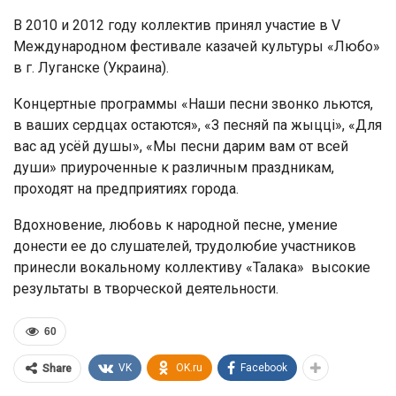
В 2010 и 2012 году коллектив принял участие в V
Международном фестивале казачей культуры «Любо»
в г. Луганске (Украина).
Концертные программы «Наши песни звонко льются,
в ваших сердцах остаются», «З песняй па жыцці», «Для
вас ад усёй душы», «Мы песни дарим вам от всей
души» приуроченные к различным праздникам,
проходят на предприятиях города.
Вдохновение, любовь к народной песне, умение
донести ее до слушателей, трудолюбие участников
принесли вокальному коллективу «Талака» высокие
результаты в творческой деятельности.
60
VK
OK.ru
Facebook
Share