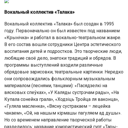
Вокальный коллектив «Талака»
Вокальный коллектив «Талака» был создан в 1995
году. Первоначально он был известен под названием
«Крынічка» и работал в вокально-театральном жанре.
В его состав вошли сотрудники Центра эстетического
воспитания детей и подростков. Это творческие люди,
любящие своё дело, знатоки традиций и обрядов. В
программы выступлений входили различные
обрядовые зарисовки, театральные картинки. Нередко
они сопровождались фольклорным музыкальным
материалом (песнями, танцами): «Пасядзелкі на
вясковых спеўках», «У Каляды сустрэчам рады», «На
Купала сонейка грала», «Ходзіць Тройца ля ваконца»,
«Гуляла масленка», «Вясну сустракаем – лецейка
чакаем», «Ой, на нашым кірмашы пагуляем ад душы».
Но со временем направление творческой работы
разделилось: название юмористический гурт «Тары-