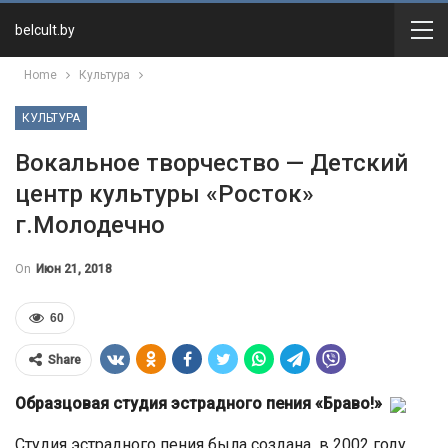
belcult.by
Home
Культура
КУЛЬТУРА
Вокальное творчество — Детский
центр культуры «Росток»
г.Молодечно
On
Июн 21, 2018
60
Share
Образцовая студия эстрадного пения «Браво!»
Студия эстрадного пения была создана в 2002 году