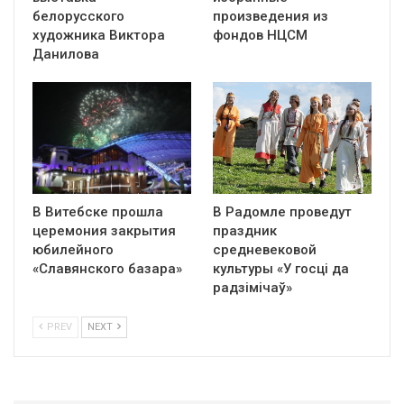
белорусского
произведения из
художника Виктора
фондов НЦСМ
Данилова
В Витебске прошла
В Радомле проведут
церемония закрытия
праздник
юбилейного
средневековой
«Славянского базара»
культуры «У госці да
радзімічаў»
PREV
NEXT