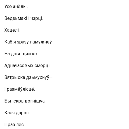
Усе анёлы,
Ведзьмакі і чэрці.
Хацелі,
Каб я зразу памужнеў
На дзве цяжкіх
Адначасовых смерці.
Вятрыска дзьмухнуў—
I размёўлісцё,
Бы іскрывогнішча,
Каля дарогі.
Праз лес