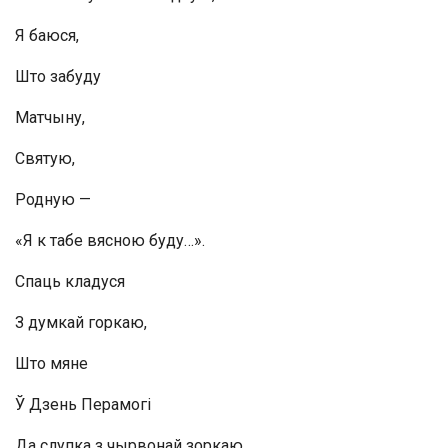
Я баюся,
Што забуду
Матчыну,
Святую,
Родную —
«Я к табе вясною буду…».
Спаць кладуся
З думкай горкаю,
Што мяне
Ў Дзень Перамогі
Да слупка з чырвонай зоркаю