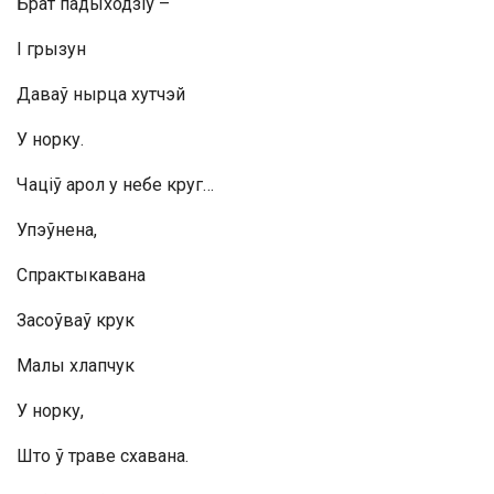
Брат падыходзіў –
І грызун
Даваў нырца хутчэй
У норку.
Чаціў арол у небе круг…
Упэўнена,
Спрактыкавана
Засоўваў крук
Малы хлапчук
У норку,
Што ў траве схавана.