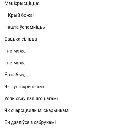
Маціхрысціцца:
—Крый божа!—
Нешта ўспомніцьь
Бацька сіліцца
I не можа,
I не можа…
Ён забыў,
Як луг іскрынкамі
Ўспыхваў пад яго нагамі,
Як счарсцвелымі скарынкамі
Ён дзяліўся з сябрукамі.