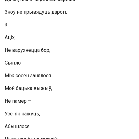
Зноў не прывядуць дарогі.
3
Аціх,
Не варухнецца бор,
Святло
Між сосен занялося…
Мой бацька выжыў,
Не памёр –
Усё, як кажуць,
Абышлося.