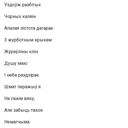
Уздоўж разбітых
Чорных каляін
Апалая лістота дагарае.
3 журботным крыкам
Жураўліны клін
Душу маю
I неба раздзірае.
Шмат перажыў я
На сваім вяку,
Але забыць такое
Немагчыма: