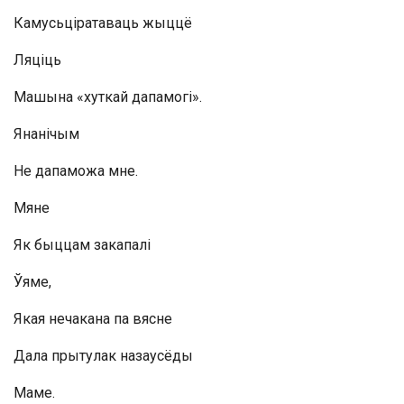
Камусьціратаваць жыццё
Ляціць
Машына «хуткай дапамогі».
Янанічым
Не дапаможа мне.
Мяне
Як быццам закапалі
Ўяме,
Якая нечакана па вясне
Дала прытулак назаусёды
Маме.