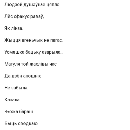
Людзей душэўнае цяпло
Лёс сфакусіраваў,
Як лінза.
Жыцця агеньчык не пагас,
Усмешка бацьку азарыла…
Матуля той жахлівы час
Да дзён апошніх
Не забыла.
Казала:
-Божа барані
Быць сведкаю