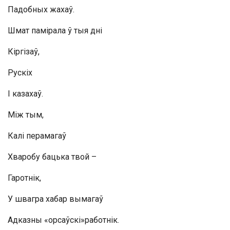
Падобных жахаў.
Шмат памірала ў тыя дні
Кіргізаў,
Рускіх
І казахаў.
Між тым,
Калі перамагаў
Хваробу бацька твой –
Гаротнік,
У швагра хабар вымагаў
Адказны «орсаўскі»работнік.