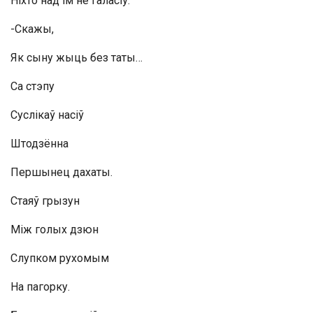
Ніхто над ім не галасіў:
-Скажы,
Як сыну жыць без таты…
Са стэпу
Суслікаў насіў
Штодзённа
Першынец дахаты.
Стаяў грызун
Між голых дзюн
Слупком рухомым
На пагорку.