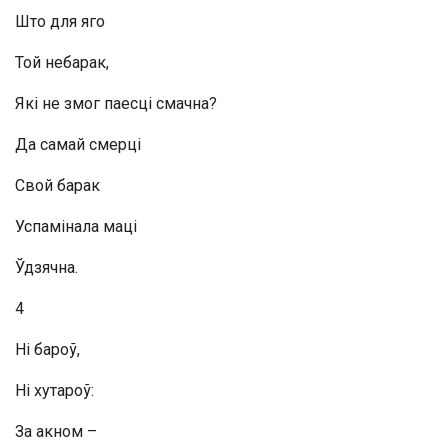
Што для яго
Той небарак,
Які не змог паесці смачна?
Да самай смерці
Свой барак
Успамінала маці
Ўдзячна.
4
Ні бароў,
Ні хутароў:
За акном –