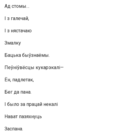
Ад стомы…
I з галечай,
I з нястачаю
Змалку
Бацька быўзнаёмы.
Пеўніўвёсцы кукарэкалі—
Ён, падлетак,
Бег да пана.
I было за працай некалі
Нават пазяхнуць
Заспана.