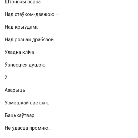
Штоночы зорка
Над стаўком-дзяжою —
Над крыўдамі,
Над рознай драбязой
Уладна кліча
Ўзнесціся душою.
2
Азарыць
Усмешкай светлаю
Бацькаўтвар
Не ўдасца промню…