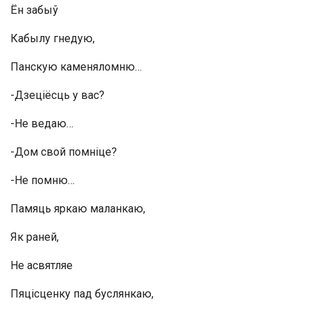
Ён забыў
Кабылу гнедую,
Панскую каменяломню…
-Дзеціёсць у вас?
-Не ведаю…
-Дом свой помніце?
-Не помню…
Памяць яркаю маланкаю,
Як раней,
Не асвятляе
Пяцісценку пад буслянкаю,