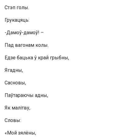
Стэп голы.
Грукацяць:
-Дамоў-дамоў! –
Пад вагонам колы.
Едзе бацька ў край грыбны,
Ягадны,
Сасновы,
Паўтараючы адны,
Як малітву,
Словы:
«Мой зялёны,