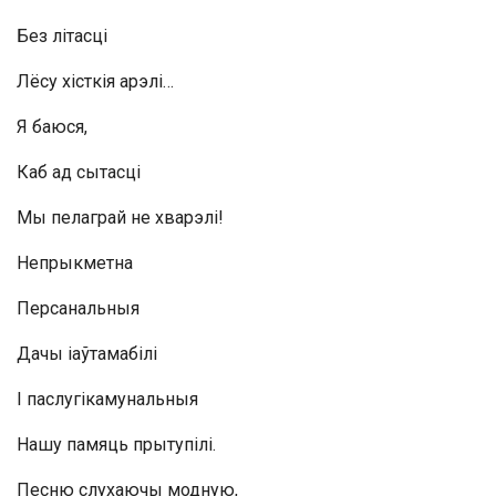
Без літасці
Лёсу хісткія арэлі…
Я баюся,
Каб ад сытасці
Мы пелаграй не хварэлі!
Непрыкметна
Персанальныя
Дачы іаўтамабілі
I паслугікамунальныя
Нашу памяць прытупілі.
Песню слухаючы модную,