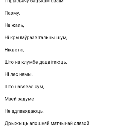
I прысвячу бацькам сваім
Паэму.
На жаль,
Ні крылаўразвітальны шум,
Нікветкі,
Што на клумбе дацвітаюць,
Ні лес нямы,
Што навявае сум,
Маёй задуме
Не адпавядаюць.
Дрыжыць апошняй матчынай слязой