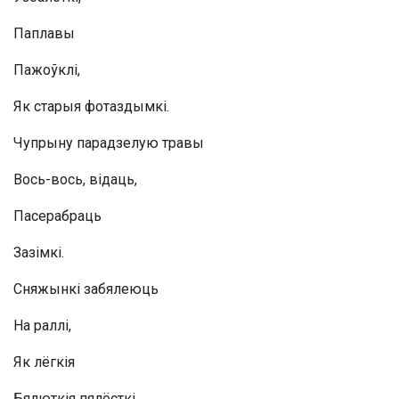
Паплавы
Пажоўклі,
Як старыя фотаздымкі.
Чупрыну парадзелую травы
Вось-вось, відаць,
Пасерабраць
Зазімкі.
Сняжынкі забялеюць
На раллі,
Як лёгкія
Бялюткія пялёсткі,