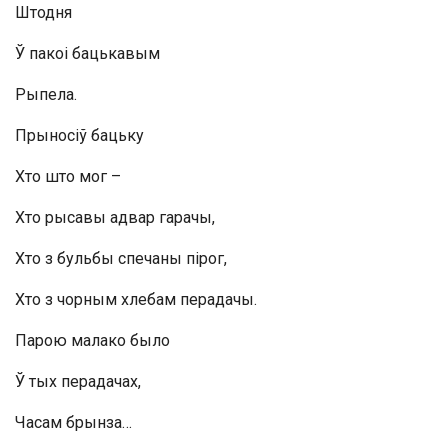
Штодня
Ў пакоі бацькавым
Рыпела.
Прыносіў бацьку
Хто што мог –
Хто рысавы адвар гарачы,
Хто з бульбы спечаны пірог,
Хто з чорным хлебам перадачы.
Парою малако было
Ў тых перадачах,
Часам брынза…