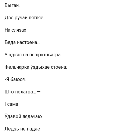
Выган,
Дзе ручай пятляе.
На слязах
Бяда настоена…
У адказ на позіркшвагра
Фельчарка ўздыхае стоена:
-Я баюся,
Што пелагра… —
I сама
Ўдавой лядачаю
Ледзь не падае