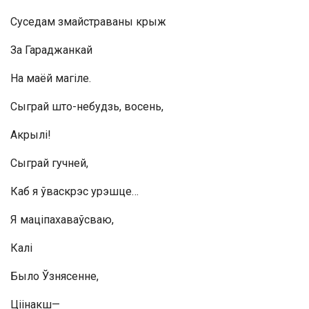
Суседам змайстраваны крыж
За Гараджанкай
На маёй магіле.
Сыграй што-небудзь, восень,
Акрылі!
Сыграй гучней,
Каб я ўваскрэс урэшце…
Я маціпахаваўсваю,
Калі
Было Ўзнясенне,
Ціінакш—