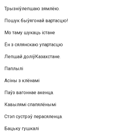
Трызніўлепшаю зямлёю.
Пошук быўягонай вартасцю!
Мо таму шукаць істане
Ён з сялянскаю упартасцю
Лепшай доліўКазахстане.
Паплылі
Асіны з клёнамі
Паўз вагоннае акенца.
Кавылямі спапялёнымі
Стэп сустрэў перасяленца.
Бацьку гушкалі