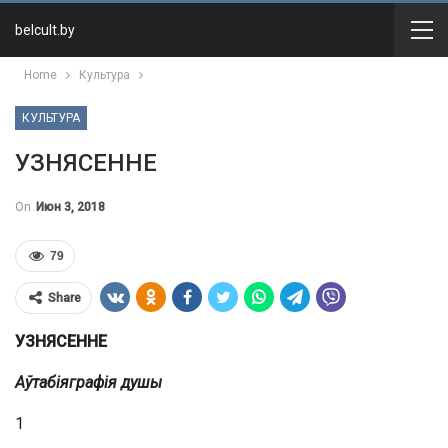
belcult.by
Home
Культура
КУЛЬТУРА
УЗНЯСЕННЕ
On
Июн 3, 2018
79
Share
УЗНЯСЕННЕ
Аўтабіяграфія душы
1