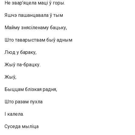
Не звар’яцела маці ў горы.
Яшчэ пашанцавала ў тым
Майму знясіленаму бацьку,
Што таварыствам быў адным
Люд у бараку,
Жыў па-брацку.
Жыў,
Быццам блізкая радня,
Што разам пухла
І калела.
Суседа мыліца