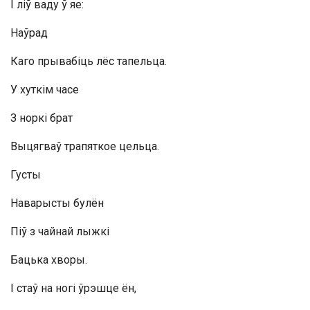
І ліў ваду ў яе:
Наўрад
Каго прывабіць лёс тапельца.
У хуткім часе
З норкі брат
Выцягваў трапяткое цельца.
Густы
Наварысты булён
Піў з чайнай лыжкі
Бацька хворы.
І стаў на ногі ўрэшце ён,