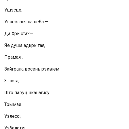
Ушэсце.
Узнеслася на неба —
Да Хрыста?—
Яе душа адкрытая,
Прамая…
Зайграла восень рэквіем
3 ліста,
Што павуцінканавісу
Трымае.
Узлессі,
Узбалоткі,