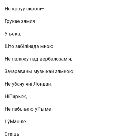
Не кроўу скроні—
Грукае зямля
У века,
Што забілінада мною.
Не паляжу пад вербалозам я,
Зачараваны музыкай зямною.
Не ўбачу яні Лондан,
НіПарыж,
Не пабываю ўРыме
I ўМаніле.
Стаіць