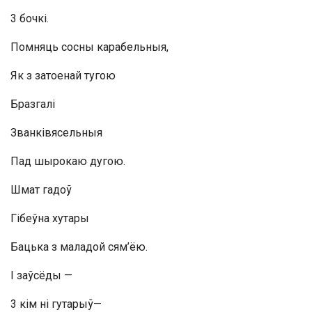
3 бочкі.
Помняць сосны карабельныя,
Як з затоенай тугою
Бразгалі
Званківясельныя
Пад шырокаю дугою.
Шмат гадоў
Гібеўна хутары
Бацька з маладой сям’ёю.
I заўсёды —
3 кім ні гутарыў—