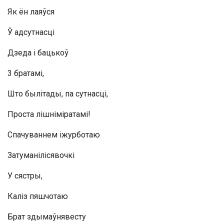
Як ён лаяўся
Ў адсутнасці
Дзеда і бацькоў
3 братамі,
Што былітады, па сутнасці,
Проста лішніміратамі!
Спачуваннем іжурботаю
Затуманілісявочкі
У сястры,
Каліз пяшчотаю
Брат здымаўнявесту