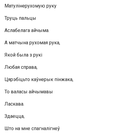
Матулінерухомую руку
Труць пальцы
Аслабелага айчыма.
А матчына рухомая рука,
Якой была з рукі
Любая справа,
Цярэбіцьто каўнерык пінжака,
То валасы айчымавы
Ласкава.
Здаецца,
Што на мне спагналігнеў