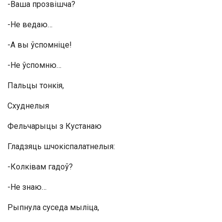
-Ваша прозвішча?
-Не ведаю…
-А вы ўспомніце!
-Не ўспомню…
Пальцы тонкія,
Схуднелыя
Фельчарыцы з Кустанаю
Гладзяць шчокіспалатнелыя:
-Колківам гадоў?
-Не знаю…
Рыпнула суседа мыліца,