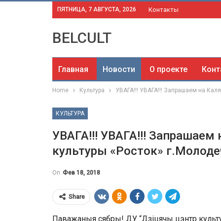
ПЯТНИЦА, 7 АВГУСТА, 2026
Контакты
BELCULT
Главная
Новости
О проекте
Конт
Home
Культура
УВАГА!!! УВАГА!!! Запрашаем на Каля
КУЛЬТУРА
УВАГА!!! УВАГА!!! Запрашаем 
культуры «Росток» г.Молоде
On
Фев 18, 2018
Share
Паважаныя сябры! ДУ “Дзіцячы цэнтр культур