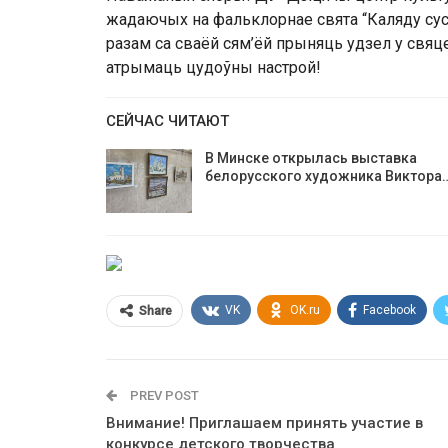
жадаючых на фальклорнае свята “Каляду сус
разам са сваёй сям’ёй прыняць удзел у свяц
атрымаць цудоўны настрой!
СЕЙЧАС ЧИТАЮТ
В Минске открылась выставка
белорусского художника Виктора
VK
OK.ru
Facebook
Share
PREV POST
Внимание! Приглашаем принять участие в
конкурсе детского творчества