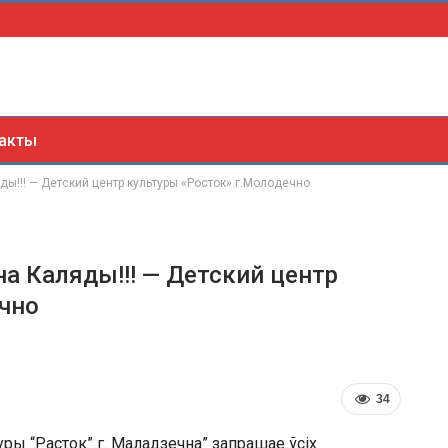
акты
ды!!! — Детский центр культуры «Росток» г.Молодечно
на Каляды!!! — Детский центр
чно
34
ы “Расток” г. Маладзечна” запрашае ўсіх