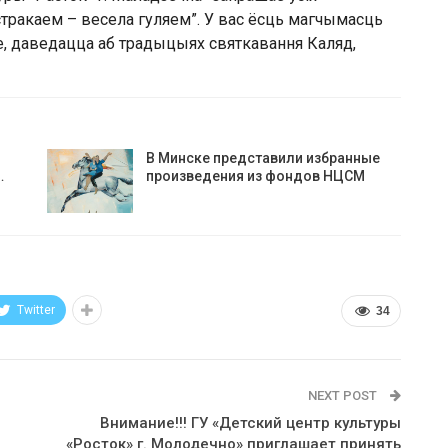
тракаем – весела гуляем”. У вас ёсць магчымасць
е, даведацца аб традыцыях святкавання Каляд,
В Минске представили избранные
…
произведения из фондов НЦСМ
Twitter
34
NEXT POST
Внимание!!! ГУ «Детский центр культуры
«Росток» г. Молодечно» приглашает принять