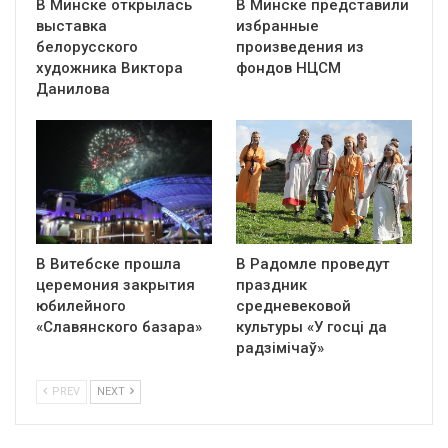
В Минске открылась
В Минске представили
выставка
избранные
белорусского
произведения из
художника Виктора
фондов НЦСМ
Данилова
В Витебске прошла
В Радомле проведут
церемония закрытия
праздник
юбилейного
средневековой
«Славянского базара»
культуры «У госці да
радзімічаў»
PREV
NEXT