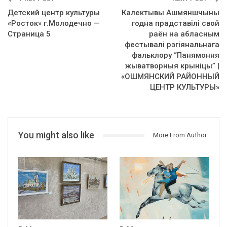
Детский центр культуры
Калектывы Ашмяншчыны
«Росток» г.Молодечно —
годна прадставілі свой
Страница 5
раён на абласным
фестывалі рэгіянальнага
фальклору “Панямоння
жыватворныя крыніцы” |
«ОШМЯНСКИЙ РАЙОННЫЙ
ЦЕНТР КУЛЬТУРЫ»
You might also like
More From Author