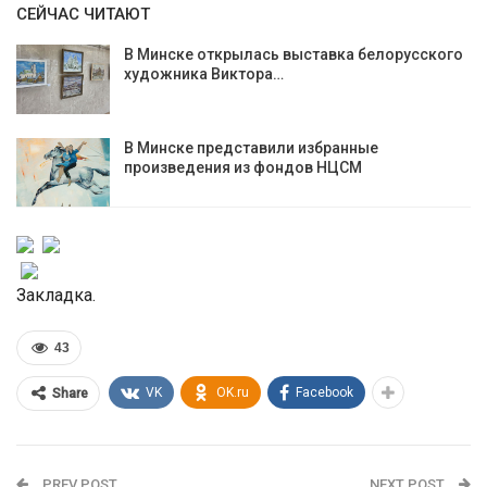
СЕЙЧАС ЧИТАЮТ
В Минске открылась выставка белорусского
художника Виктора…
В Минске представили избранные
произведения из фондов НЦСМ
Закладка.
43
VK
OK.ru
Facebook
Share
PREV POST
NEXT POST