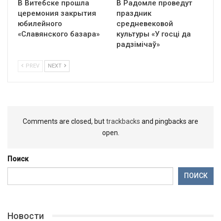
В Витебске прошла
В Радомле проведут
церемония закрытия
праздник
юбилейного
средневековой
«Славянского базара»
культуры «У госці да
радзімічаў»
PREV
NEXT
Comments are closed, but
trackbacks
and pingbacks are
open.
Поиск
ПОИСК
Новости