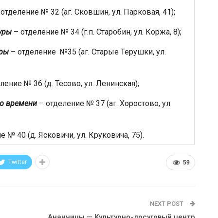
отделение № 32 (аг. Сковшин, ул. Парковая, 41);
уры
– отделение № 34 (г.п. Старобин, ул. Коржа, 8);
уры
– отделение №35 (аг. Старые Терушки, ул.
ление № 36 (д. Тесово, ул. Ленинская);
го времени
– отделение № 37 (аг. Хоростово, ул.
 № 40 (д. Ясковичи, ул. Круковича, 75).
Twitter
59
NEXT POST
Ананчицы — Культурно-досуговый центр