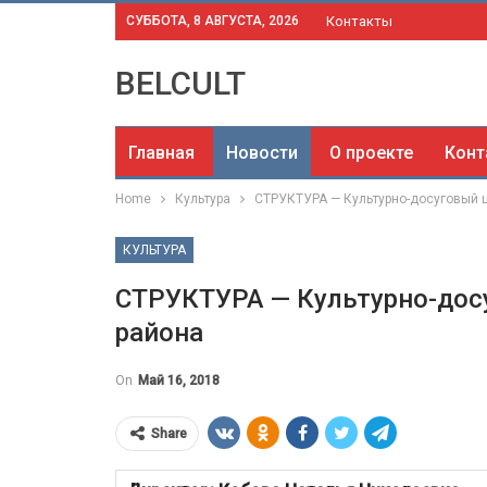
СУББОТА, 8 АВГУСТА, 2026
Контакты
BELCULT
Главная
Новости
О проекте
Конт
Home
Культура
СТРУКТУРА — Культурно-досуговый ц
КУЛЬТУРА
СТРУКТУРА — Культурно-дос
района
On
Май 16, 2018
Share