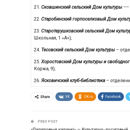
21.
Сковшинский сельский Дом культуры
–– 
22.
Старобинский горпоселковый Дом культ
23.
Старотерушковский сельский Дом культ
Школьная, 1 «А»);
24.
Тесовский сельский Дом культуры
– отде
25.
Хоростовский Дом культуры и свободно
Коржа, 9);
26.
Ясковичский клуб-библиотека
– отделение
VK
OK.ru
Facebook
Share
PREV POST
«Папяровыя карункі» — Культурно-досуговый