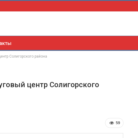
акты
ентр Солигорского района
уговый центр Солигорского
59