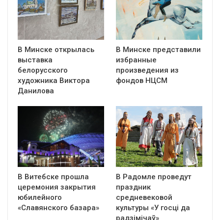
В Минске открылась
В Минске представили
выставка
избранные
белорусского
произведения из
художника Виктора
фондов НЦСМ
Данилова
В Витебске прошла
В Радомле проведут
церемония закрытия
праздник
юбилейного
средневековой
«Славянского базара»
культуры «У госці да
радзімічаў»