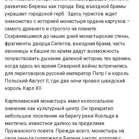
развитию Березы как города. Вид въездной брамы
украшает городской герб. Здесь туристов ждет
знакомство с историей монастыря ордена картузов –
самого древнего и строгого на планете.
Сохранившиеся до наших дней монастырские стены,
фрагменты дворца Сапегов, въездная брама, часть
звонницы и башни по краям дадут возможность
почувствовать дыхание далекой истории, тех времен,
когда здесь во время Северной войны встречались
для переговоров русский император Петр I и король
Польский Август II, где две ночи провел шведский
король Карл XII.
Картезианский монастырь имел колоссальное
значение как культурный центр. Он превратил
небольшое поселение на берегу реки Ясельда в
местечко, известное далеко за пределами
Пружанского повета. Прежде всего, монастырь на
свои деньги содержал в Березе школу, которая с