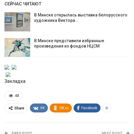
СЕЙЧАС ЧИТАЮТ
В Минске открылась выставка белорусского
художника Виктора…
В Минске представили избранные
произведения из фондов НЦСМ
Закладка.
48
VK
OK.ru
Facebook
Share
PREV POST
NEXT POST