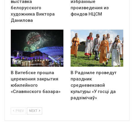
выставка
избранные
белорусского
произведения из
художника Виктора
фондов НЦСМ
Данилова
В Витебске прошла
В Радомле проведут
церемония закрытия
праздник
юбилейного
средневековой
«Славянского базара»
культуры «У госці да
радзімічаў»
PREV
NEXT