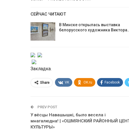
СЕЙЧАС ЧИТАЮТ
В Минске открылась выставка
белорусского художника Виктора
Закладка.
VK
OK.ru
Facebook
Share
PREV POST
У вёсцы Навашышкі, было весела і
мнагалюдна! | «ОШМЯНСКИЙ РАЙОННЫЙ ЦЕН
КУЛЬТУРЫ»