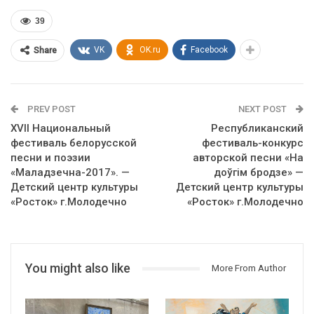
39
VK
OK.ru
Facebook
Share
PREV POST
NEXT POST
XVII Национальный
Республиканский
фестиваль белорусской
фестиваль-конкурс
песни и поэзии
авторской песни «На
«Маладзечна-2017». —
доўгім бродзе» —
Детский центр культуры
Детский центр культуры
«Росток» г.Молодечно
«Росток» г.Молодечно
You might also like
More From Author