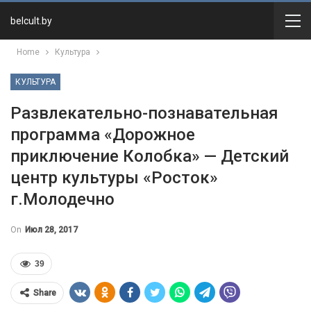
belcult.by
Home
Культура
КУЛЬТУРА
Развлекательно-познавательная
программа «Дорожное
приключение Колобка» — Детский
центр культуры «Росток»
г.Молодечно
On
Июл 28, 2017
39
Share