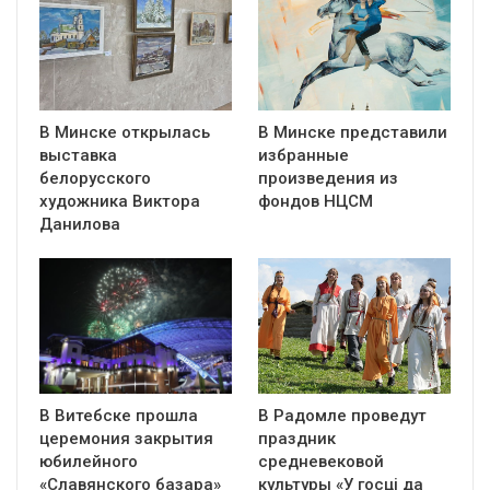
В Минске открылась
В Минске представили
выставка
избранные
белорусского
произведения из
художника Виктора
фондов НЦСМ
Данилова
В Витебске прошла
В Радомле проведут
церемония закрытия
праздник
юбилейного
средневековой
«Славянского базара»
культуры «У госці да